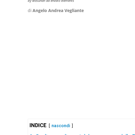
By wosunan da envato elements
di
Angelo Andrea Vegliante
INDICE
nascondi