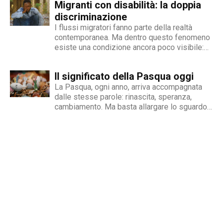
Migranti con disabilità: la doppia
persone con disabilità in Italia. Una madre e
un padre hanno deciso...
discriminazione
I flussi migratori fanno parte della realtà
contemporanea. Ma dentro questo fenomeno
esiste una condizione ancora poco visibile:
quella delle persone migranti con disabilità,
esposte a una doppia fragilità che spesso si
Il significato della Pasqua oggi
traduce in discriminazione intersezionale.
Perché il fenomeno esiste Le cause sono
La Pasqua, ogni anno, arriva accompagnata
diverse e spesso...
dalle stesse parole: rinascita, speranza,
cambiamento. Ma basta allargare lo sguardo
oltre le nostre abitudini per capire quanto
queste parole rischino di perdere significato.
Mentre si celebrano riti e tradizioni, nel
mondo si continua a scappare dalle guerre,...