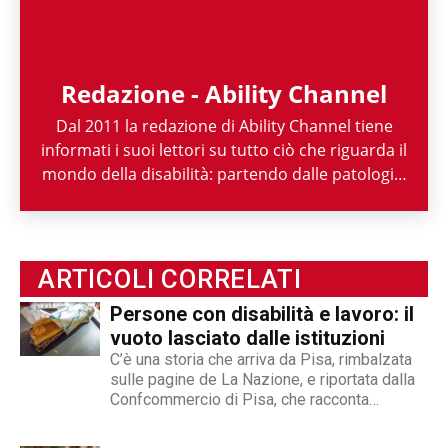
Redazione - Ability Channel
Dal 2011 la redazione di Ability Channel tiene
informati i suoi lettori su tutto ciò che riguarda il
mondo della disabilità: partendo dalle patologie,
passando per le attività di enti ed associazioni,
fino ad arrivare a raccontarne la spettacolarità
sportiva paralimpica. Ability Channel è
l'approccio positivo alla disabilità, una risorsa
ARTICOLI CORRELATI
fondamentale della nostra società.
Persone con disabilità e lavoro: il
vuoto lasciato dalle istituzioni
C’è una storia che arriva da Pisa, rimbalzata
sulle pagine de La Nazione, e riportata dalla
Confcommercio di Pisa, che racconta
perfettamente dove nasce e dove si arena la
gestione dell'inserimento lavorativo delle