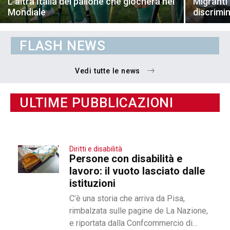
L’altra Italia del pallone che giocherà nel
Migranti 
Mondiale
discrimi
FLASH NEWS
Vedi tutte le news
ULTIME PUBBLICAZIONI
Diritti e disabilità
Persone con disabilità e
lavoro: il vuoto lasciato dalle
istituzioni
C’è una storia che arriva da Pisa,
rimbalzata sulle pagine de La Nazione,
e riportata dalla Confcommercio di