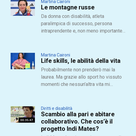
Martina Caironi
Le montagne russe
Da donna con disabilità, atleta
paralimpica di successo, persona
intraprendente e, non meno importante,
sposa, figlia, sorella, amica, be’ forse
voi vi immaginerete che...
Martina Caironi
Life skills, le abilità della vita
Probabilmente non prenderò mai la
laurea. Ma grazie allo sport ho vissuto
momenti che nessun’altra vita mi
avrebbe mai permesso di conoscere
Diritti e disabilità
Scambio alla pari e abitare
00:35:47
collaborativo. Che cos’è il
progetto Indi Mates?