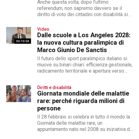
Anche questa volta, dopo l’ultimo
referendum, non sapremo davvero se il
diritto di voto dei cittadini con disabilità sia
stato garantito. Descrivere la situazione è...
Video
Dalle scuole a Los Angeles 2028:
00:10:58
la nuova cultura paralimpica di
Marco Giunio De Sanctis
Il futuro dello sport paralimpico italiano si
muove su binari chiari: efficienza gestionale,
radicamento territoriale e apertura verso
l'innovazione. Marco Giunio De Sanctis,
alla...
Diritti e disabilità
Giornata mondiale delle malattie
rare: perché riguarda milioni di
persone
Il 28 febbraio si celebra in tutto il mondo la
Giornata delle malattie rare, un
appuntamento nato nel 2008 su iniziativa di
EURORDIS per...