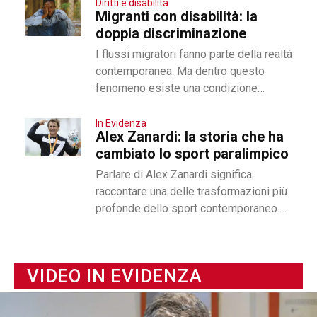
Diritti e disabilità
Migranti con disabilità: la
doppia discriminazione
I flussi migratori fanno parte della realtà
contemporanea. Ma dentro questo
fenomeno esiste una condizione
ancora poco visibile: quella delle
persone migranti con disabilità,...
In Evidenza
Alex Zanardi: la storia che ha
cambiato lo sport paralimpico
Parlare di Alex Zanardi significa
raccontare una delle trasformazioni più
profonde dello sport contemporaneo.
Da pilota di Formula 1 a protagonista
assoluto dell’handbike, la...
VIDEO IN EVIDENZA