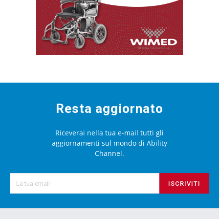
Resta aggiornato
Riceverai nella tua e-mail tutti gli
aggiornamenti sul mondo di Ability
Channel.
ISCRIVITI