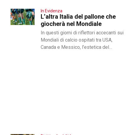
Pisa, che racconta perfettamente dove
nasce...
In Evidenza
L’altra Italia del pallone che
giocherà nel Mondiale
In questi giorni di riflettori accecanti sui
Mondiali di calcio ospitati tra USA,
Canada e Messico, l’estetica del
pallone sembra concedersi un’unica,
monumentale declinazione:...