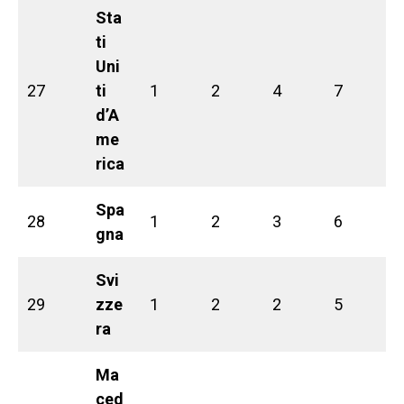
Sta
ti
Uni
27
ti
1
2
4
7
d’A
me
rica
Spa
28
1
2
3
6
gna
Svi
29
zze
1
2
2
5
ra
Ma
ced