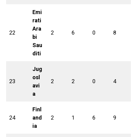
Emi
rati
Ara
22
2
6
0
8
bi
Sau
diti
Jug
osl
23
2
2
0
4
avi
a
Finl
24
and
2
1
6
9
ia