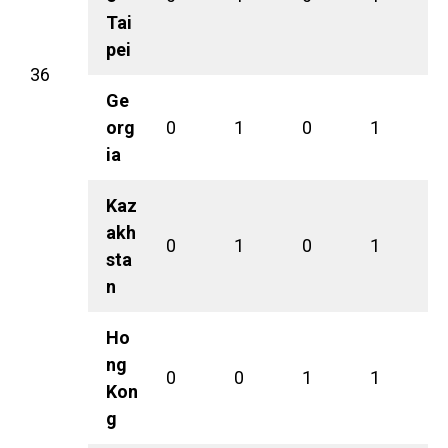
Tai
pei
36
Ge
org
0
1
0
1
ia
Kaz
akh
0
1
0
1
sta
n
Ho
ng
0
0
1
1
Kon
g