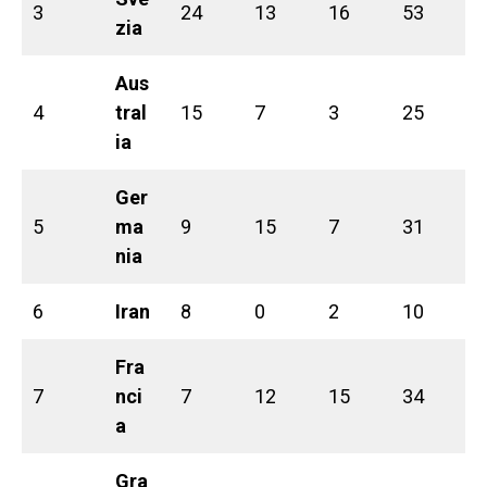
3
24
13
16
53
zia
Aus
4
tral
15
7
3
25
ia
Ger
5
ma
9
15
7
31
nia
6
Iran
8
0
2
10
Fra
7
nci
7
12
15
34
a
Gra