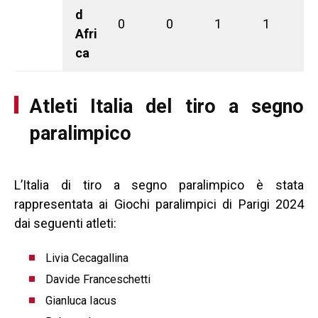
d
0
0
1
1
Afri
ca
Atleti Italia del tiro a segno
paralimpico
L’Italia di tiro a segno paralimpico è stata
rappresentata ai Giochi paralimpici di Parigi 2024
dai seguenti atleti:
Livia Cecagallina
Davide Franceschetti
Gianluca Iacus