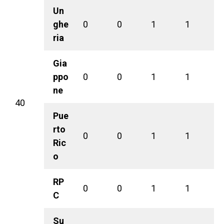
Un
ghe
0
0
1
1
ria
Gia
ppo
0
0
1
1
ne
40
Pue
rto
0
0
1
1
Ric
o
RP
0
0
1
1
C
Su