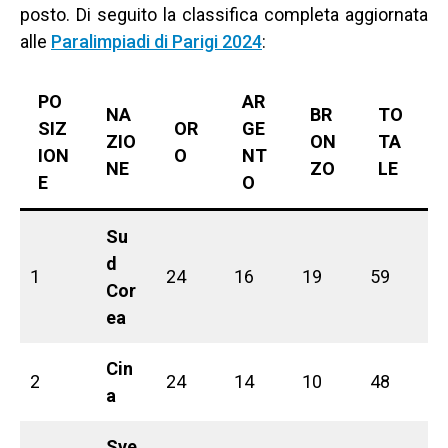
posto. Di seguito la classifica completa aggiornata
alle
Paralimpiadi di Parigi 2024
:
PO
AR
NA
BR
TO
SIZ
OR
GE
ZIO
ON
TA
ION
O
NT
NE
ZO
LE
E
O
Su
d
1
24
16
19
59
Cor
ea
Cin
2
24
14
10
48
a
Sve