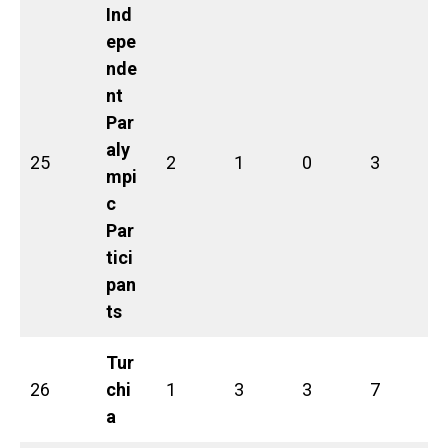
Ind
epe
nde
nt
Par
aly
25
2
1
0
3
mpi
c
Par
tici
pan
ts
Tur
26
chi
1
3
3
7
a