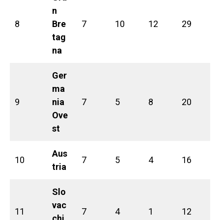
n
8
Bre
7
10
12
29
tag
na
Ger
ma
9
nia
7
5
8
20
Ove
st
Aus
10
7
5
4
16
tria
Slo
vac
11
7
4
1
12
chi