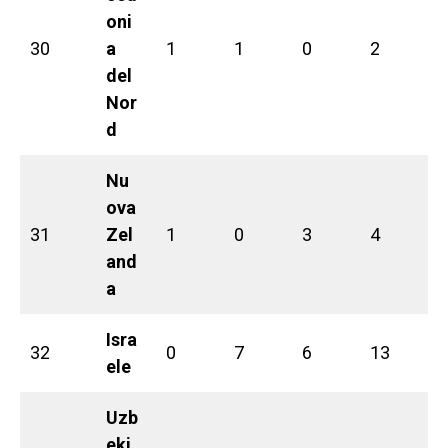
oni
30
a
1
1
0
2
del
Nor
d
Nu
ova
31
Zel
1
0
3
4
and
a
Isra
32
0
7
6
13
ele
Uzb
eki