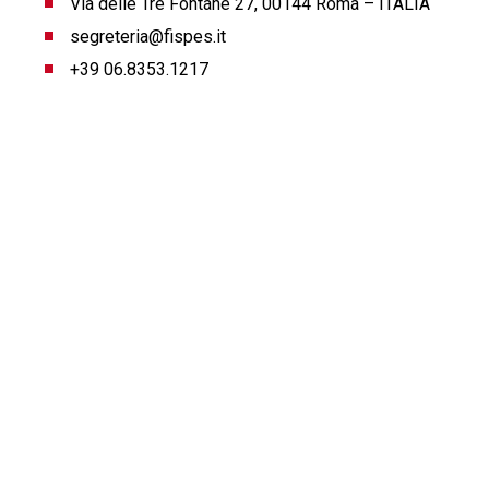
Via delle Tre Fontane 27, 00144 Roma – ITALIA
segreteria@fispes.it
+39 06.8353.1217