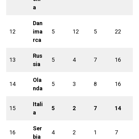
a
Dan
12
ima
5
12
5
22
rca
Rus
13
5
4
7
16
sia
Ola
14
5
3
8
16
nda
Itali
15
5
2
7
14
a
Ser
16
4
2
1
7
bia