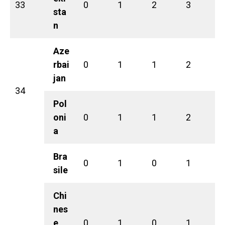
33
0
1
2
3
sta
n
Aze
rbai
0
1
1
2
jan
34
Pol
oni
0
1
1
2
a
Bra
0
1
0
1
sile
Chi
nes
e
0
1
0
1