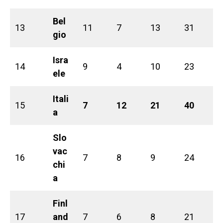
Bel
13
11
7
13
31
gio
Isra
14
9
4
10
23
ele
Itali
15
7
12
21
40
a
Slo
vac
16
7
8
9
24
chi
a
Finl
17
and
7
6
8
21