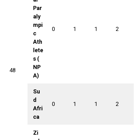
Par
aly
mpi
0
1
1
2
c
Ath
lete
s (
NP
48
A)
Su
d
0
1
1
2
Afri
ca
Zi