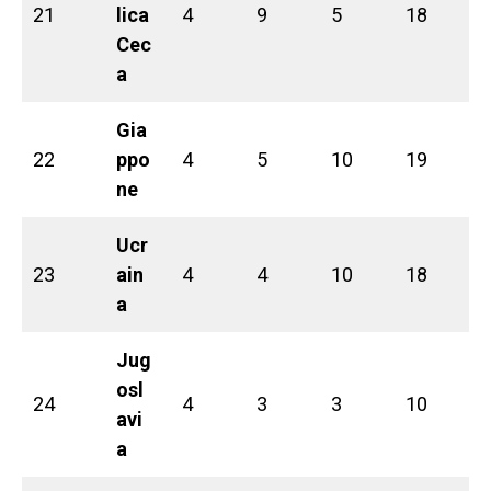
21
lica
4
9
5
18
Cec
a
Gia
22
ppo
4
5
10
19
ne
Ucr
23
ain
4
4
10
18
a
Jug
osl
24
4
3
3
10
avi
a