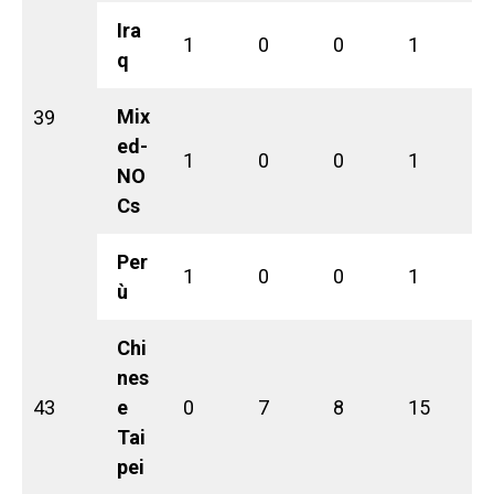
Ira
1
0
0
1
q
Mix
39
ed-
1
0
0
1
NO
Cs
Per
1
0
0
1
ù
Chi
nes
43
e
0
7
8
15
Tai
pei