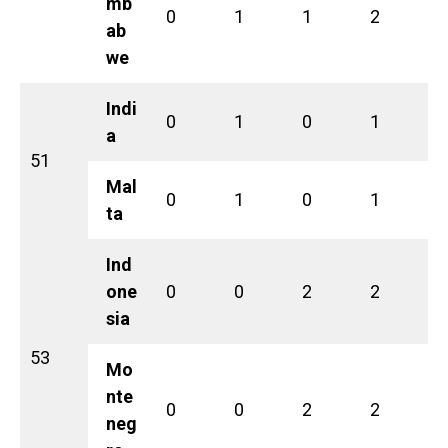
mb
0
1
1
2
ab
we
Indi
0
1
0
1
a
51
Mal
0
1
0
1
ta
Ind
one
0
0
2
2
sia
53
Mo
nte
0
0
2
2
neg