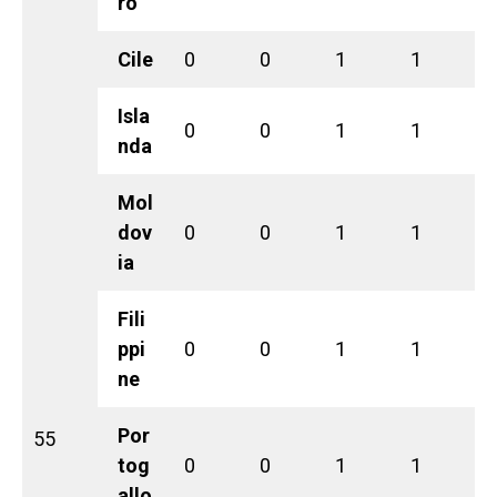
ro
Cile
0
0
1
1
Isla
0
0
1
1
nda
Mol
dov
0
0
1
1
ia
Fili
ppi
0
0
1
1
ne
Por
55
tog
0
0
1
1
allo