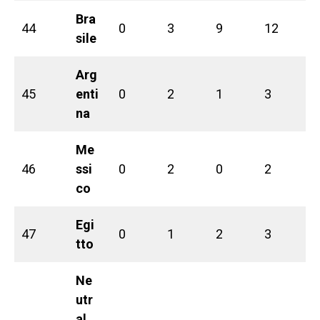
Bra
44
0
3
9
12
sile
Arg
45
enti
0
2
1
3
na
Me
46
ssi
0
2
0
2
co
Egi
47
0
1
2
3
tto
Ne
utr
al