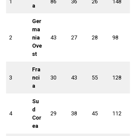
1
86
36
26
148
a
Ger
ma
2
nia
43
27
28
98
Ove
st
Fra
3
nci
30
43
55
128
a
Su
d
4
29
38
45
112
Cor
ea