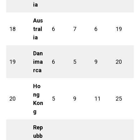
ia
Aus
18
tral
6
7
6
19
ia
Dan
19
ima
6
5
9
20
rca
Ho
ng
20
5
9
11
25
Kon
g
Rep
ubb