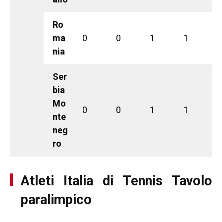
Ro
ma
0
0
1
1
nia
Ser
bia
Mo
0
0
1
1
nte
neg
ro
Atleti Italia di Tennis Tavolo
paralimpico