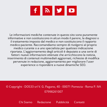
Le informazioni mediche contenute in questo sito sono puramente
informative e non sostituiscono in alcun modo il parere, la diagnosi o
il trattamento imposto dal medico e non sostituiscono il rapporto
medico-paziente. Raccomandiamo sempre di rivolgersi al proprio
medico curante o a uno specialista per qualsiasi indicazione
riportata. L'aggiornamento degli articoli è deputato a una serie di
fattori: nuove informazioni ottenute che arricchiscono la notizia,
inserimento di contenuti multimediali aggiornati, richieste di modifica
pervenute in redazione, aggiornamento per migliorare l'user
experience o rispondere a nuove dinamiche SEO.
© Copyright - DOS33 srl V. G. Pagano, 40 - 00071 Pomezia - Roma P. IVA
07998261007
Chi Siamo
Redazione
Pubblicità
Contatti