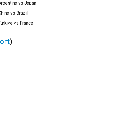
Argentina vs Japan
hina vs Brazil
ürkiye vs France
port
)