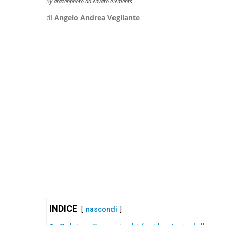
By drazenphoto da envato elements
di
Angelo Andrea Vegliante
INDICE
nascondi