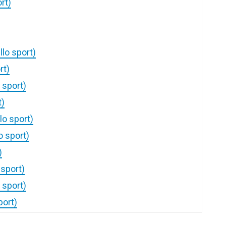
ort)
llo sport)
rt)
 sport)
t)
lo sport)
o sport)
)
 sport)
 sport)
port)