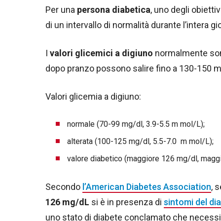
Per una
persona
diabetica
, uno degli obiett
di un intervallo di normalità durante l’intera gi
I
valori glicemici a digiuno
normalmente sono 
dopo pranzo possono salire fino a 130-150 m
Valori glicemia a digiuno:
normale (70-99 mg/dl, 3.9-5.5 m mol/L);
alterata (100-125 mg/dl, 5.5-7.0 m mol/L);
valore diabetico (maggiore 126 mg/dl, maggi
Secondo
l’American Diabetes Association
, 
126 mg/dL
si è in presenza di
sintomi del di
uno stato di diabete conclamato che necessi