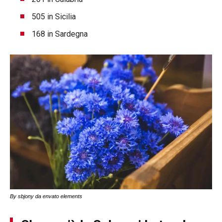
505 in Sicilia
168 in Sardegna
By sbjony da envato elements