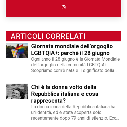
persona e poi la sua disabilità. Grazie alla sua
esperienza nel mondo associazionistico italiano
e internazionale, Angelo Andrea Vegliante ha
potuto allargare le proprie competenze,
ottenendo capacità eclettiche che gli
ARTICOLI CORRELATI
permettono di spaziare tra giornalismo,
videogiornalismo e speakeraggio radiofonico. La
Giornata mondiale dell’orgoglio
sua impronta stilistica è da sempre al servizio
LGBTQIA+: perché il 28 giugno
dei temi sociali: si fa portavoce delle fasce più
Ogni anno il 28 giugno è la Giornata Mondiale
deboli della società, spinto dall'irrefrenabile
dell'orgoglio della comunità LGBTQIA+.
Scopriamo com'è nata e il significato della
curiosità. L’immancabile sete di verità lo
sigla
contraddistingue per la dedizione al fact
checking in campo giornalistico e come capo
Chi è la donna volto della
redattore del nostro magazine online.
Repubblica italiana e cosa
rappresenta?
La donna icona della Repubblica italiana ha
un'identità, ed è stata scoperta solo
recentemente dopo 79 anni di silenzio. Ecco
la sua storia