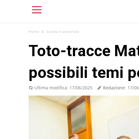
Home
Scuola e università
Toto-tracce Mat
possibili temi p
Redazione:
Ultima modifica:
17/06/2025
17/06