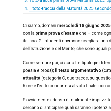
3.
Toto-tracce prima prova Maturità 2025: ti
4.
Il toto-traccia della Maturità 2025 secondo 
Ci siamo, domani
mercoledì 18 giugno 2025 
con la
prima prova d’esame
che – come ogni 
italiano. Gli studenti dovranno scegliere una 
dell’Istruzione e del Merito, che sono uguali p
Come sempre poi, ci sono tre tipologie di tem
poesia e prosa);
il testo argomentativo
(cate
attualità
(categoria C, due tracce, su question
6 ore e l’esito concorrerà al voto finale, con
E ovviamente adesso è totalmente impazzit
cercano di anticipare quali saranno i potenzia