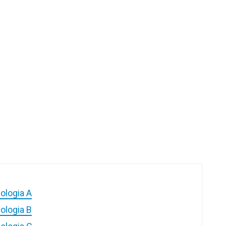
pologia A
pologia B