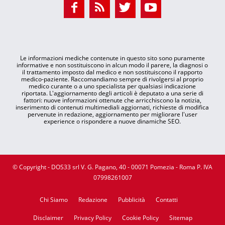
Le informazioni mediche contenute in questo sito sono puramente
informative e non sostituiscono in alcun modo il parere, la diagnosi o
il trattamento imposto dal medico e non sostituiscono il rapporto
medico-paziente. Raccomandiamo sempre di rivolgersi al proprio
medico curante o a uno specialista per qualsiasi indicazione
riportata. L'aggiornamento degli articoli è deputato a una serie di
fattori: nuove informazioni ottenute che arricchiscono la notizia,
inserimento di contenuti multimediali aggiornati, richieste di modifica
pervenute in redazione, aggiornamento per migliorare l'user
experience o rispondere a nuove dinamiche SEO.
© Copyright - DOS33 srl V. G. Pagano, 40 - 00071 Pomezia - Roma P. IVA
07998261007
Chi Siamo
Redazione
Pubblicità
Contatti
Disclaimer
Privacy Policy
Cookie Policy
Sitemap