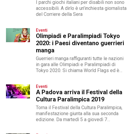
I parchi giochi italiani per disabili non sono
accessibili. A dirlo è un'inchiesta giornalista
del Corriere della Sera
Eventi
Olimpiadi e Paralimpiadi Tokyo
2020: i Paesi diventano guerrieri
manga
Guerrieri manga raffiguranti tutte le nazioni
in gara alle Olimpiadi e Paralimpiadi di
Tokyo 2020. Si chiama World Flags ed è
un'iniziativa personale di un gruppo di artisti
giapponesi che ha trasformato i paesi
Eventi
partecipanti in guerrieri manga dai tratti
A Padova arriva il Festival della
particolarmente emozionanti. Personale in...
Cultura Paralimpica 2019
Torna il Festival della Cultura Paralimpica,
manifestazione giunta alla sua seconda
edizione. Da martedì 5 a giovedì 7
novembre 2019, infatti, la kermesse
dedicata al movimento paralimpico andrà in