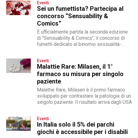
Eventi
Sei un fumettista? Partecipa al
concorso “Sensuability &
Comics”
È ufficialmente partita la seconda edizione
di "Sensuability & Comics", il concorso di
fumetti dedicato al binomio sessualità-
disabilità. La kermesse, inclusa nel progetto
Sensuability di Armanda Salvucci, ha come
Eventi
scopo "ridisegnare le scene romantiche,
Malattie Rare: Milasen, il 1°
erotiche o sensuali di film che hanno fatto la
farmaco su misura per singolo
storia...
paziente
Malattie Rare, Milasen è il primo farmaco
sviluppato per contrastare la patologia di un
singolo paziente. Il risultato arriva dagli USA
Eventi
In Italia solo il 5% dei parchi
giochi è accessibile per i disabili