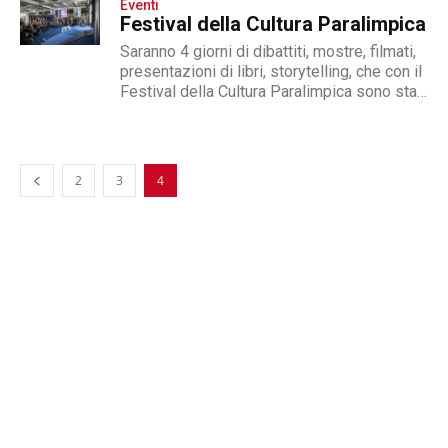
Eventi
scena a Padova, tra il Palazzo del Bo, il
Festival della Cultura Paralimpica
Palazzo Moroni, la Cittadella dello
studente...
Saranno 4 giorni di dibattiti, mostre, filmati,
presentazioni di libri, storytelling, che con il
Festival della Cultura Paralimpica sono stati
inaugurati ieri 19 novembre a Roma. Fino al
23 novembre lo sport paralimpico sarà il
vero protagonista, lo strumento migliore che
ha contribuito a cambiare...
2
3
4