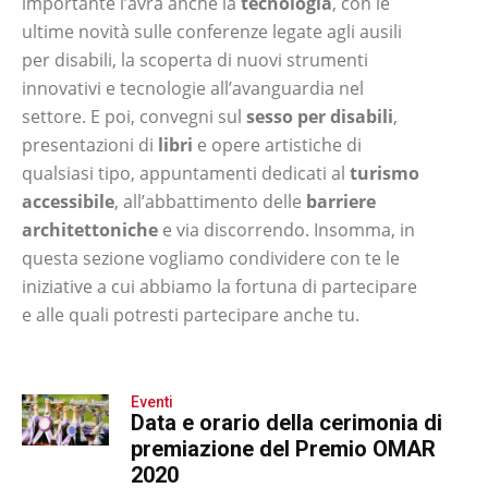
importante l’avra anche la
tecnologia
, con le
ultime novità sulle conferenze legate agli ausili
per disabili, la scoperta di nuovi strumenti
innovativi e tecnologie all’avanguardia nel
settore. E poi, convegni sul
sesso per disabili
,
presentazioni di
libri
e opere artistiche di
qualsiasi tipo, appuntamenti dedicati al
turismo
accessibile
, all’abbattimento delle
barriere
architettoniche
e via discorrendo. Insomma, in
questa sezione vogliamo condividere con te le
iniziative a cui abbiamo la fortuna di partecipare
e alle quali potresti partecipare anche tu.
Eventi
Data e orario della cerimonia di
premiazione del Premio OMAR
2020