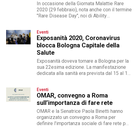
In occasione della Giornata Malattie Rare
2020 (29 febbraio), nota anche con il termine
"Rare Disease Day", noi di Ability
Channel abbiamo realizzato un video per
sottolineare l'importanza della ricerca per
Eventi
le sindromi rare. Il filmato è realizzato con il
Exposanità 2020, Coronavirus
patrocinio tre realtà: EURORDIS, coordinattrice
blocca Bologna Capitale della
della Giornata Malattie Rare e federazione
Salute
europea di associazioni non governativa,...
Exposanità doveva tornare a Bologna per la
sua 22esima edizione. La manifestazione
dedicata alla sanità era prevista dal 15 al 17
aprile 2020
Eventi
OMAR, convegno a Roma
sull’importanza di fare rete
OMAR e la Senatrice Paola Binetti hanno
organizzato un convegno a Roma per
definire l'importanza sociale di fare rete per
le Malattie Rare