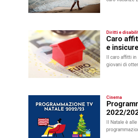
Diritti e disabili
Caro affit
e insicur
Il caro affitti 
giovani di ott
Cinema
Programm
2022/2023
Il Natale è all
programmazione