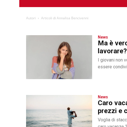
Autori
Articoli di Annalisa Bencivenni
News
Ma è vero
lavorare?
I giovani non 
essere condivi
News
Caro vaca
prezzi e 
Voglia di stacc
caro vacanze 2