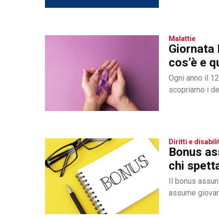
Malattie
Giornata 
cos’è e q
Ogni anno il 12
scopriamo i det
Diritti e disabili
Bonus ass
chi spett
Il bonus assunz
assume giovani 