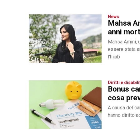
News
Mahsa Ami
anni morta
Mahsa Amini, u
essere stata a
l'hijab
Diritti e disabili
Bonus car
cosa prev
A causa del ca
hanno diritto a