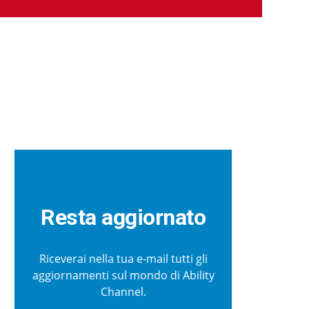
Resta aggiornato
Riceverai nella tua e-mail tutti gli
aggiornamenti sul mondo di Ability
Channel.