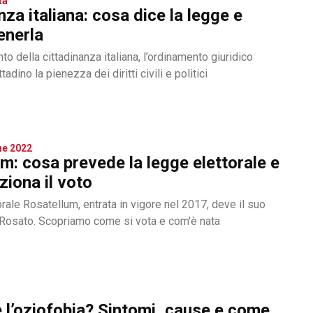
tà
nza italiana: cosa dice la legge e
enerla
to della cittadinanza italiana, l’ordinamento giuridico
tadino la pienezza dei diritti civili e politici
che 2022
m: cosa prevede la legge elettorale e
iona il voto
rale Rosatellum, entrata in vigore nel 2017, deve il suo
Rosato. Scopriamo come si vota e com'è nata
 l’oziofobia? Sintomi, cause e come