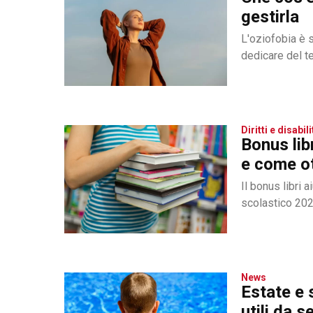
gestirla
L'oziofobia è 
dedicare del tem
Diritti e disabili
Bonus lib
e come o
Il bonus libri 
scolastico 2022
News
Estate e s
utili da s