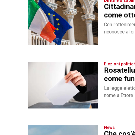
Diritti e disabili
Cittadina
come ott
Con l'ottenimen
riconosce al cit
Elezioni politi
Rosatellu
come funz
La legge eletto
nome a Ettore 
News
Che cos’è