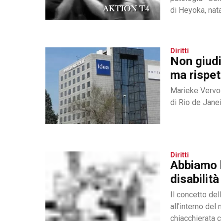
di Heyoka, nata 
Diritti
Non giudi
ma rispet
Marieke Vervoo
di Rio de Janei
Diritti
Abbiamo b
disabilità
Il concetto del
all'interno del
chiacchierata 