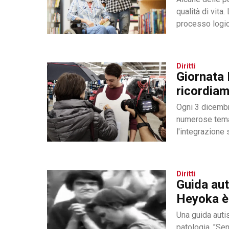
qualità di vita
processo logic
Diritti
Giornata 
ricordiam
Ogni 3 dicembr
numerose temat
l'integrazione s
Diritti
Guida aut
Heyoka è 
Una guida aut
patologia. "Sen