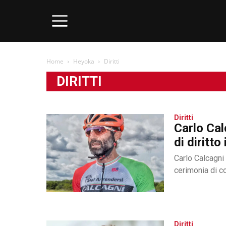
Home
Heyoka
Diritti
DIRITTI
Diritti
Carlo Cal
di diritt
Carlo Calcagni 
cerimonia di c
Diritti