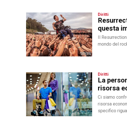
Diritti
Resurrect
questa i
Il Resurrectio
mondo del rock.
Diritti
La person
risorsa 
Ci siamo confr
risorsa economi
specifico rigua