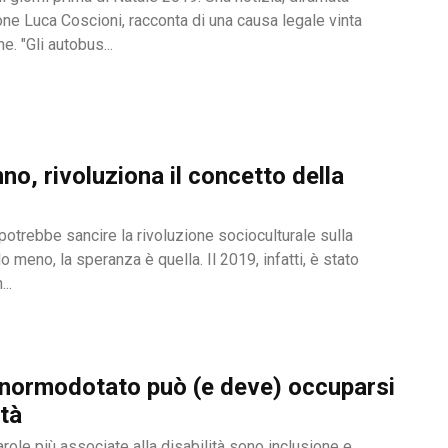
one Luca Coscioni, racconta di una causa legale vinta
e. "Gli autobus...
o, rivoluziona il concetto della
potrebbe sancire la rivoluzione socioculturale sulla
lo meno, la speranza è quella. Il 2019, infatti, è stato
..
 normodotato può (e deve) occuparsi
ità
role più associate alla disabilità sono inclusione e