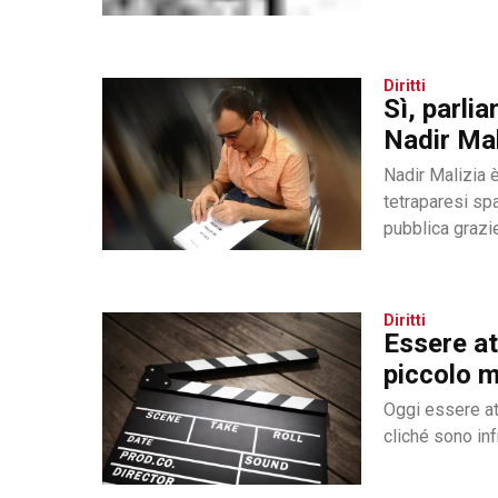
Diritti
Sì, parli
Nadir Mal
Nadir Malizia 
tetraparesi sp
pubblica grazie
Diritti
Essere at
piccolo m
Oggi essere att
cliché sono infr