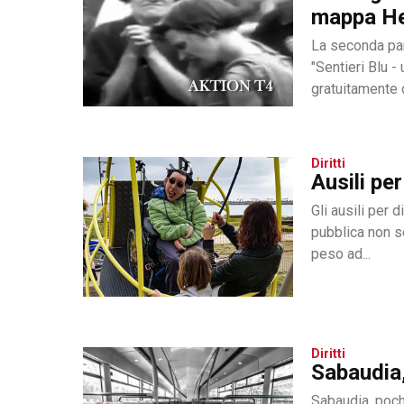
mappa H
La seconda par
"Sentieri Blu -
gratuitamente 
utile...
Diritti
Ausili per
Gli ausili per d
pubblica non se
peso ad...
Diritti
Sabaudia, 
Sabaudia, pochi