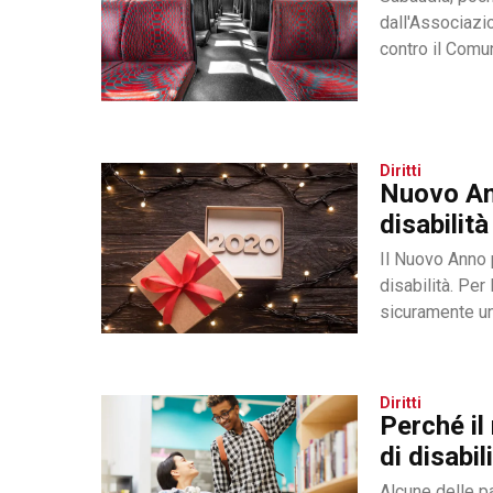
dall'Associazi
contro il Comun
Diritti
Nuovo Ann
disabilità
Il Nuovo Anno 
disabilità. Per 
sicuramente un.
Diritti
Perché il
di disabil
Alcune delle pa