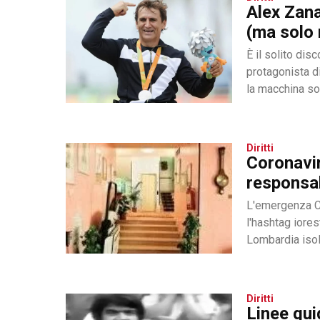
Alex Zana
(ma solo 
È il solito disc
protagonista d
la macchina soc
Diritti
Coronaviru
responsa
L'emergenza Co
l'hashtag iores
Lombardia isolat
Diritti
Linee gui