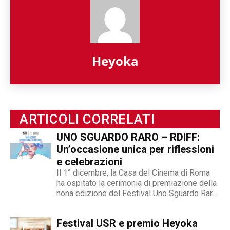
Heyoka
ARTICOLI CORRELATI
UNO SGUARDO RARO – RDIFF:
Un’occasione unica per riflessioni
e celebrazioni
Il 1° dicembre, la Casa del Cinema di Roma
ha ospitato la cerimonia di premiazione della
nona edizione del Festival Uno Sguardo Raro
- RDIFF, un evento cinematografico unico al
mondo dedicato alle malattie rare, alla
Festival USR e premio Heyoka
diversità, alla fragilità, all’integrazione e del