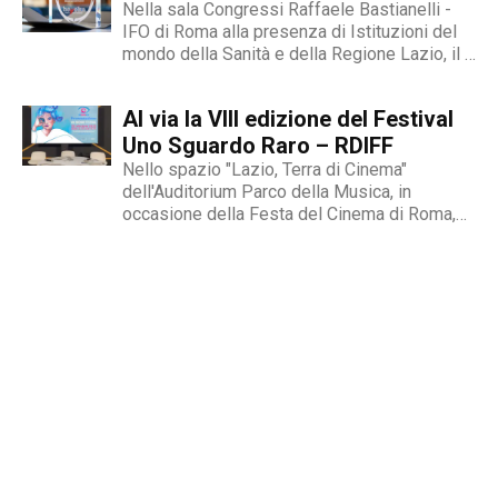
quale siamo...
Nella sala Congressi Raffaele Bastianelli -
IFO di Roma alla presenza di Istituzioni del
mondo della Sanità e della Regione Lazio, il 9
novembre si è entrati nel vivo del Festival
Internazionale Uno Sguardo Raro, il primo
Al via la VIII edizione del Festival
festival cinematografico dedicato al tema
delle malattie...
Uno Sguardo Raro – RDIFF
Nello spazio "Lazio, Terra di Cinema"
dell'Auditorium Parco della Musica, in
occasione della Festa del Cinema di Roma,
domenica 22 ottobre è stato presentato il
programma del Festival Uno Sguardo Raro -
RDIFF.Il festival, giunto alla sua VIII edizione,
propone opere cinematografiche che
raccontano...