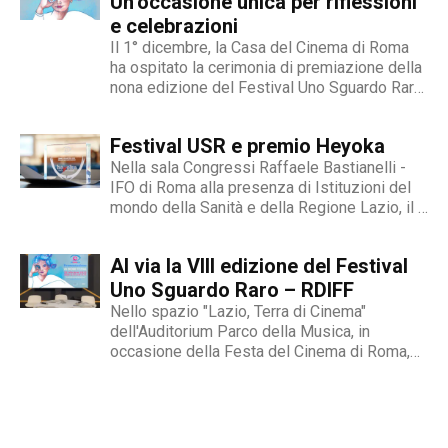
Un’occasione unica per riflessioni
e celebrazioni
Il 1° dicembre, la Casa del Cinema di Roma
ha ospitato la cerimonia di premiazione della
nona edizione del Festival Uno Sguardo Raro
- RDIFF, un evento cinematografico unico al
mondo dedicato alle malattie rare, alla
Festival USR e premio Heyoka
diversità, alla fragilità, all’integrazione e del
quale siamo...
Nella sala Congressi Raffaele Bastianelli -
IFO di Roma alla presenza di Istituzioni del
mondo della Sanità e della Regione Lazio, il 9
novembre si è entrati nel vivo del Festival
Internazionale Uno Sguardo Raro, il primo
Al via la VIII edizione del Festival
festival cinematografico dedicato al tema
delle malattie...
Uno Sguardo Raro – RDIFF
Nello spazio "Lazio, Terra di Cinema"
dell'Auditorium Parco della Musica, in
occasione della Festa del Cinema di Roma,
domenica 22 ottobre è stato presentato il
programma del Festival Uno Sguardo Raro -
RDIFF.Il festival, giunto alla sua VIII edizione,
propone opere cinematografiche che