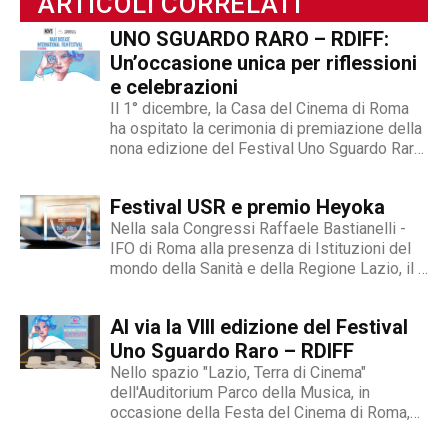
ARTICOLI CORRELATI
UNO SGUARDO RARO – RDIFF:
Un’occasione unica per riflessioni
e celebrazioni
Il 1° dicembre, la Casa del Cinema di Roma
ha ospitato la cerimonia di premiazione della
nona edizione del Festival Uno Sguardo Raro
- RDIFF, un evento cinematografico unico al
mondo dedicato alle malattie rare, alla
Festival USR e premio Heyoka
diversità, alla fragilità, all’integrazione e del
quale siamo...
Nella sala Congressi Raffaele Bastianelli -
IFO di Roma alla presenza di Istituzioni del
mondo della Sanità e della Regione Lazio, il 9
novembre si è entrati nel vivo del Festival
Internazionale Uno Sguardo Raro, il primo
Al via la VIII edizione del Festival
festival cinematografico dedicato al tema
delle malattie...
Uno Sguardo Raro – RDIFF
Nello spazio "Lazio, Terra di Cinema"
dell'Auditorium Parco della Musica, in
occasione della Festa del Cinema di Roma,
domenica 22 ottobre è stato presentato il