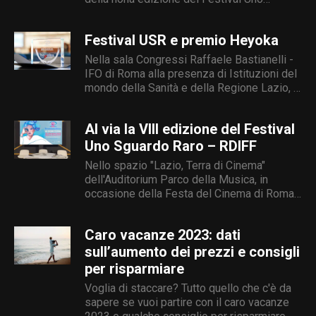
Sguardo Raro - RDIFF, un evento
cinematografico unico al mondo dedicato...
Festival USR e premio Heyoka
Nella sala Congressi Raffaele Bastianelli -
IFO di Roma alla presenza di Istituzioni del
mondo della Sanità e della Regione Lazio, il
9 novembre si è entrati nel vivo del Festival
Internazionale...
Al via la VIII edizione del Festival
Uno Sguardo Raro – RDIFF
Nello spazio "Lazio, Terra di Cinema"
dell'Auditorium Parco della Musica, in
occasione della Festa del Cinema di Roma,
domenica 22 ottobre è stato presentato il
programma del Festival Uno Sguardo Raro
Caro vacanze 2023: dati
-...
sull’aumento dei prezzi e consigli
per risparmiare
Voglia di staccare? Tutto quello che c'è da
sapere se vuoi partire con il caro vacanze