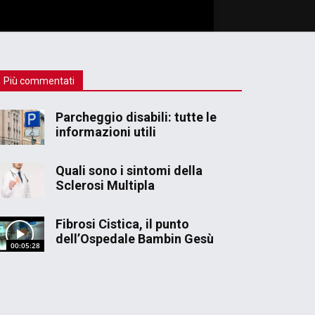
Più commentati
Parcheggio disabili: tutte le
informazioni utili
Quali sono i sintomi della
Sclerosi Multipla
Fibrosi Cistica, il punto
dell’Ospedale Bambin Gesù
00:05:28