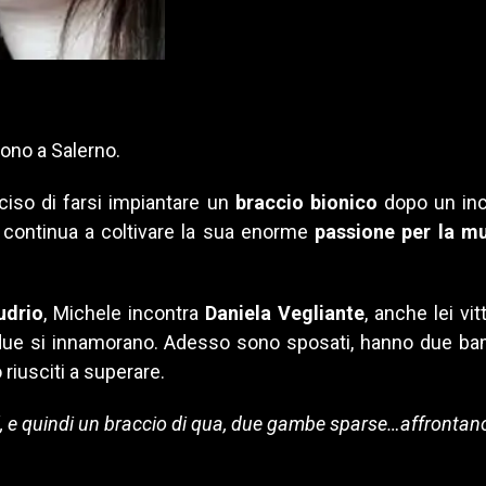
vono a Salerno.
ciso di farsi impiantare un
braccio bionico
dopo un inc
e continua a coltivare la sua enorme
passione per la m
udrio
, Michele incontra
Daniela Vegliante
, anche lei vi
i due si innamorano. Adesso sono sposati, hanno due bam
 riusciti a superare.
o’, e quindi un braccio di qua, due gambe sparse…affrontano