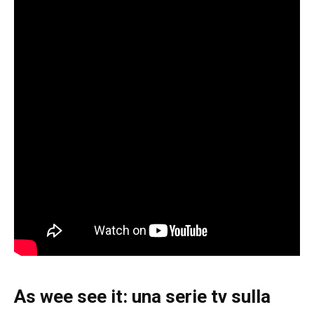
As wee see it
: una serie tv sulla