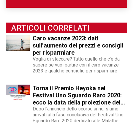
ARTICOLI CORRELATI
Caro vacanze 2023: dati
sull’aumento dei prezzi e consigli
per risparmiare
Voglia di staccare? Tutto quello che c'è da
sapere se vuoi partire con il caro vacanze
2023 e qualche consiglio per risparmiare
Torna il Premio Heyoka nel
Festival Uno Sguardo Raro 2020:
ecco la data della proiezione dei
finalisti
Dopo l'annuncio dello scorso anno, siamo
arrivati alla fase conclusiva del Festival Uno
Sguardo Raro 2020 dedicato alle Malattie
Rare. Nella mattinata di giovedì 24 settembre
2020, infatti, ci sarà la proiezione del finalisti