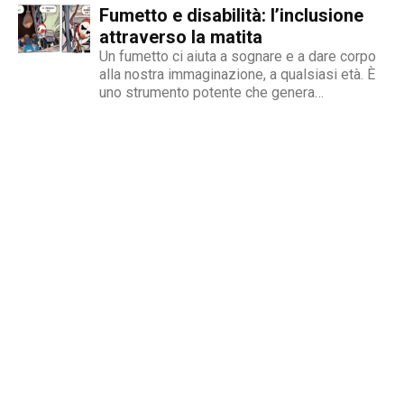
Fumetto e disabilità: l’inclusione
per Premio Heyoka, alla sua seconda
riconferma dopo la prima...
attraverso la matita
Un fumetto ci aiuta a sognare e a dare corpo
alla nostra immaginazione, a qualsiasi età. È
uno strumento potente che genera
un'incredibile lista di emozioni: amore,
speranza, interesse, curiosità,
spensieratezza, gioia, ma anche tristezza e
nostalgia. Allo stesso modo, il fumetto può
diventare...