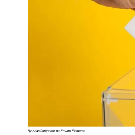
By AtlasComposer da Envato Elements