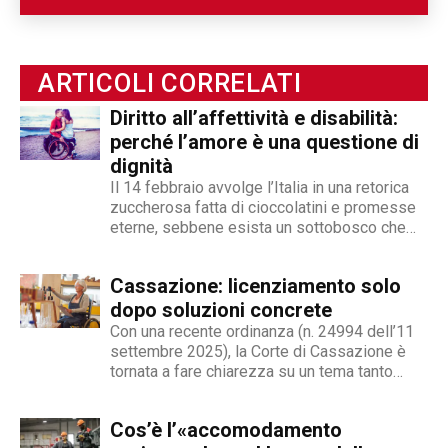
e internazionale, Angelo Andrea Vegliante ha
potuto allargare le proprie competenze,
ottenendo capacità eclettiche che gli
ARTICOLI CORRELATI
permettono di spaziare tra giornalismo,
videogiornalismo e speakeraggio radiofonico. La
Diritto all’affettività e disabilità:
sua impronta stilistica è da sempre al servizio
perché l’amore è una questione di
dei temi sociali: si fa portavoce delle fasce più
dignità
deboli della società, spinto dall'irrefrenabile
Il 14 febbraio avvolge l’Italia in una retorica
curiosità. L’immancabile sete di verità lo
zuccherosa fatta di cioccolatini e promesse
eterne, sebbene esista un sottobosco che
contraddistingue per la dedizione al fact
condanna milioni di individui all’interno di uno
checking in campo giornalistico e come capo
stigma sociale secondo cui l’amore non è né
redattore del nostro magazine online.
Cassazione: licenziamento solo
un’opzione commerciale né un dato di di fatto,
ma...
dopo soluzioni concrete
Con una recente ordinanza (n. 24994 dell’11
settembre 2025), la Corte di Cassazione è
tornata a fare chiarezza su un tema tanto
delicato quanto attuale: la legittimità del
licenziamento nei confronti di un dipendente
Cos’è l’«accomodamento
che, a causa di una sopraggiunta disabilità,