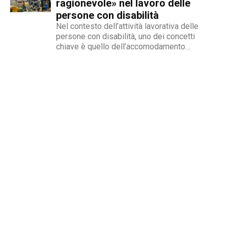
non è più...
ragionevole» nel lavoro delle
persone con disabilità
Nel contesto dell’attività lavorativa delle
persone con disabilità, uno dei concetti
chiave è quello dell’accomodamento
ragionevole. Per AbilityChannel e per
chiunque si occupi di lavoro, diritti umani e
accessibilità, è importante capire che cosa si
intende, quando deve essere applicato e
quali sono le...