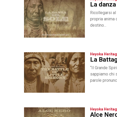
La danza 
Ricollegarsi al
propria anima c
destino...
Heyoka Herita
La Battag
“Il Grande Spir
sappiamo chi s
parole pronunci
Heyoka Herita
Alce Ner