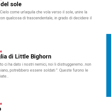
del sole
 Cielo come un’aquila che vola verso il sole, unire la
on qualcosa di trascendentale, in grado di decidere il
ge
lia di Little Bighorn
ito ci ha dato i nostri nemici, noi li distruggeremo...non
iano, potrebbero essere soldati ". Queste furono le
ate...
ge
o