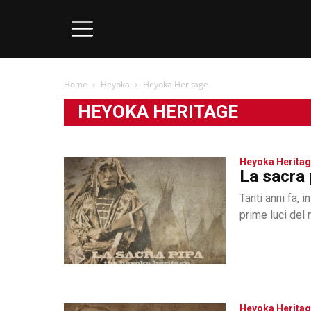
Home
Heyoka
Heyoka Heritage
HEYOKA HERITAGE
Heyoka Herita
La sacra 
Tanti anni fa, 
prime luci del 
Heyoka Herita