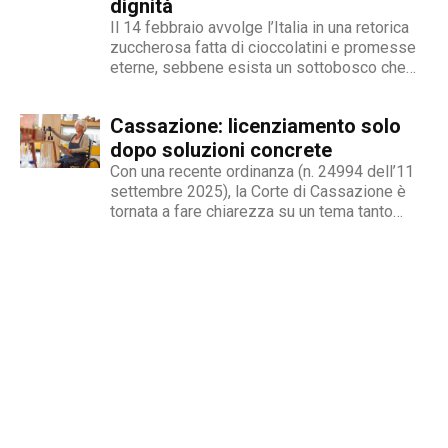
dignità
Il 14 febbraio avvolge l’Italia in una retorica
zuccherosa fatta di cioccolatini e promesse
eterne, sebbene esista un sottobosco che
condanna milioni di individui all’interno di uno
stigma sociale secondo cui l’amore non è né
Cassazione: licenziamento solo
un’opzione commerciale né un dato di di fatto,
ma...
dopo soluzioni concrete
Con una recente ordinanza (n. 24994 dell’11
settembre 2025), la Corte di Cassazione è
tornata a fare chiarezza su un tema tanto
delicato quanto attuale: la legittimità del
licenziamento nei confronti di un dipendente
che, a causa di una sopraggiunta disabilità,
non è più...