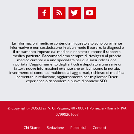
Le informazioni mediche contenute in questo sito sono puramente
informative e non sostituiscono in alcun modo il parere, la diagnosi o
il trattamento imposto dal medico e non sostituiscono il rapporto
medico-paziente. Raccomandiamo sempre di rivolgersi al proprio
medico curante o a uno specialista per qualsiasi indicazione
riportata. L'aggiornamento degli articoli è deputato a una serie di
fattori: nuove informazioni ottenute che arricchiscono la notizia,
inserimento di contenuti multimediali aggiornati, richieste di modifica
pervenute in redazione, aggiornamento per migliorare l'user
experience o rispondere a nuove dinamiche SEO.
© Copyright - DOS33 srl V. G. Pagano, 40 - 00071 Pomezia - Roma P. IVA
07998261007
Chi Siamo
Redazione
Pubblicità
Contatti