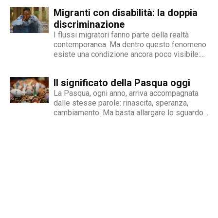
gestione dell'inserimento lavorativo delle
Migranti con disabilità: la doppia
persone con disabilità in Italia. Una madre e
un padre hanno deciso...
discriminazione
I flussi migratori fanno parte della realtà
contemporanea. Ma dentro questo fenomeno
esiste una condizione ancora poco visibile:
quella delle persone migranti con disabilità,
esposte a una doppia fragilità che spesso si
Il significato della Pasqua oggi
traduce in discriminazione intersezionale.
Perché il fenomeno esiste Le cause sono
La Pasqua, ogni anno, arriva accompagnata
diverse e spesso...
dalle stesse parole: rinascita, speranza,
cambiamento. Ma basta allargare lo sguardo
oltre le nostre abitudini per capire quanto
queste parole rischino di perdere significato.
Mentre si celebrano riti e tradizioni, nel
mondo si continua a scappare dalle guerre,...