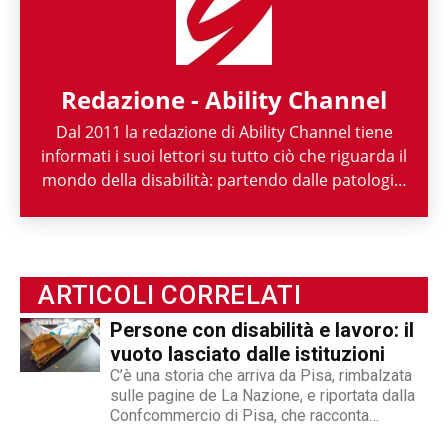
Redazione - Ability Channel
Dal 2011 la redazione di Ability Channel tiene
informati i suoi lettori su tutto ciò che riguarda il
mondo della disabilità: partendo dalle patologie,
passando per le attività di enti ed associazioni,
fino ad arrivare a raccontarne la spettacolarità
sportiva paralimpica. Ability Channel è
l'approccio positivo alla disabilità, una risorsa
ARTICOLI CORRELATI
fondamentale della nostra società.
Persone con disabilità e lavoro: il
vuoto lasciato dalle istituzioni
C’è una storia che arriva da Pisa, rimbalzata
sulle pagine de La Nazione, e riportata dalla
Confcommercio di Pisa, che racconta
perfettamente dove nasce e dove si arena la