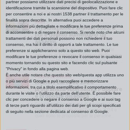
2025: orari, cantanti e ospiti delle cinque
partner possiamo utilizzare dati precisi di geolocalizzazione e
serate. La guida definitiva del palco
identificazione tramite la scansione del dispositivo. Puoi fare clic
dell'Ariston
per consentire a noi e ai nostri 1538 partner il trattamento per le
finalità sopra descritte. In alternativa puoi accedere a
News
informazioni più dettagliate e modificare le tue preferenze prima
Rivalutazione Pensioni 2025: a
di acconsentire o di negare il consenso.
Si rende noto che alcuni
chi e quanto aumentano gli
trattamenti dei dati personali possono non richiedere il tuo
assegni
consenso, ma hai il diritto di opporti a tale trattamento. Le tue
Nel 2025 ci sarà una rivalutazione delle
preferenze si applicheranno solo a questo sito web. Puoi
pensioni, in funzione del tasso d'inflazione
modificare le tue preferenze o revocare il consenso in qualsiasi
e non solo. Ecco quali potrebbero essere gli
momento tornando su questo sito e facendo clic sul pulsante
importi
"Privacy" in fondo alla pagina web.
È anche utile notare che questo sito web/questa app utilizza uno
Politica ed elezioni
o più servizi di Google e può raccogliere e memorizzare
Elezioni Europee 2024:
informazioni, tra cui a titolo esemplificativo il comportamento
programma Alternativa Popolare
durante le visite o l’utilizzo da parte dell’utente. È possibile fare
e proposte disabilità
clic per concedere o negare il consenso a Google e ai suoi tag
Cosa dice il programma di Alternativa
di terze parti riguardo all’utilizzo dei dati per gli scopi specificati
Popolare per le Elezioni Europee 2024 e
di seguito nella sezione dedicata al consenso di Google.
quali sono le proposte per le persone
disabili?