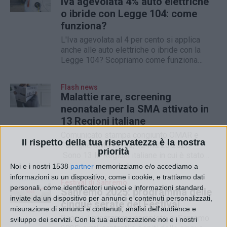
Iva agevolata 4% auto elettriche
o ibride con Legge 104: come
funziona?
L'Iva agevolata al 4 per cento si applica
anche alle auto elettriche o ibride con la
Legge 104? Scopriamo come funziona
l'agevolazione
Flash news
Malattie rare, screening
neonatale per la SMA attivato in
13 Regioni italiane
Comunicato stampa congiunto OMAR e
Il rispetto della tua riservatezza è la nostra
Famiglie SMA Roma, 12 marzo 2025 –
priorità
Sono 13 le Regioni italiane in cui è stato
attivato lo screening neonatale per l’atrofia
Noi e i nostri 1538
partner
memorizziamo e/o accediamo a
muscolare spinale (SMA) e 5 quelle nelle
informazioni su un dispositivo, come i cookie, e trattiamo dati
Festival di Sanremo
quali è in programma l’avvio di progetti
personali, come identificatori univoci e informazioni standard
Sanremo 2025: programma delle
sperimentali per aggiungere tale patologia
inviate da un dispositivo per annunci e contenuti personalizzati,
cinque serate del Festival
al...
misurazione di annunci e contenuti, analisi dell'audience e
Scopri il programma completo di Sanremo
sviluppo dei servizi.
Con la tua autorizzazione noi e i nostri