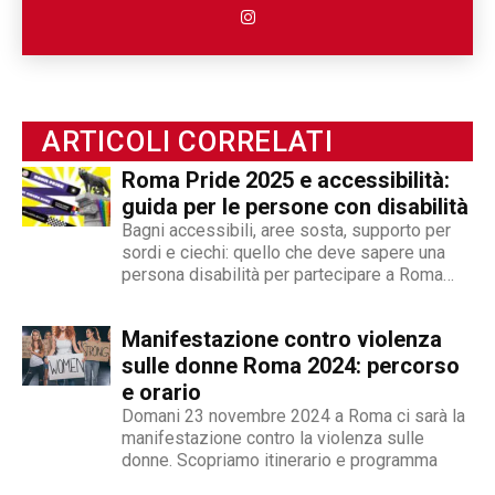
persona e poi la sua disabilità. Grazie alla sua
esperienza nel mondo associazionistico italiano
e internazionale, Angelo Andrea Vegliante ha
potuto allargare le proprie competenze,
ottenendo capacità eclettiche che gli
permettono di spaziare tra giornalismo,
ARTICOLI CORRELATI
videogiornalismo e speakeraggio radiofonico. La
Roma Pride 2025 e accessibilità:
sua impronta stilistica è da sempre al servizio
guida per le persone con disabilità
dei temi sociali: si fa portavoce delle fasce più
Bagni accessibili, aree sosta, supporto per
deboli della società, spinto dall'irrefrenabile
sordi e ciechi: quello che deve sapere una
curiosità. L’immancabile sete di verità lo
persona disabilità per partecipare a Roma
contraddistingue per la dedizione al fact
Pride 2025
checking in campo giornalistico e come capo
Manifestazione contro violenza
redattore del nostro magazine online.
sulle donne Roma 2024: percorso
e orario
Domani 23 novembre 2024 a Roma ci sarà la
manifestazione contro la violenza sulle
donne. Scopriamo itinerario e programma