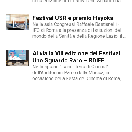
nona edizione del Festival Uno Sguardo Raro
- RDIFF, un evento cinematografico unico al
mondo dedicato alle malattie rare, alla
Festival USR e premio Heyoka
diversità, alla fragilità, all’integrazione e del
quale siamo...
Nella sala Congressi Raffaele Bastianelli -
IFO di Roma alla presenza di Istituzioni del
mondo della Sanità e della Regione Lazio, il 9
novembre si è entrati nel vivo del Festival
Internazionale Uno Sguardo Raro, il primo
Al via la VIII edizione del Festival
festival cinematografico dedicato al tema
delle malattie...
Uno Sguardo Raro – RDIFF
Nello spazio "Lazio, Terra di Cinema"
dell'Auditorium Parco della Musica, in
occasione della Festa del Cinema di Roma,
domenica 22 ottobre è stato presentato il
programma del Festival Uno Sguardo Raro -
RDIFF.Il festival, giunto alla sua VIII edizione,
propone opere cinematografiche che
raccontano...