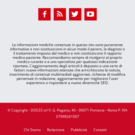
Le informazioni mediche contenute in questo sito sono puramente
informative e non sostituiscono in alcun modo il parere, la diagnosi o
il trattamento imposto dal medico e non sostituiscono il rapporto
medico-paziente. Raccomandiamo sempre di rivolgersi al proprio
medico curante o a uno specialista per qualsiasi indicazione
riportata. L'aggiornamento degli articoli è deputato a una serie di
fattori: nuove informazioni ottenute che arricchiscono la notizia,
inserimento di contenuti multimediali aggiornati, richieste di modifica
pervenute in redazione, aggiornamento per migliorare l'user
experience o rispondere a nuove dinamiche SEO.
© Copyright - DOS33 srl V. G. Pagano, 40 - 00071 Pomezia - Roma P. IVA
07998261007
Chi Siamo
Redazione
Pubblicità
Contatti