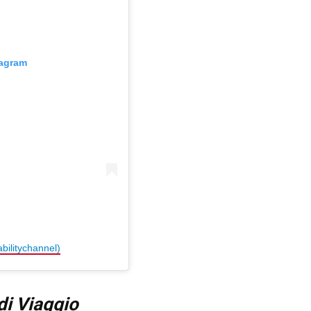
tagram
bilitychannel)
di Viaggio