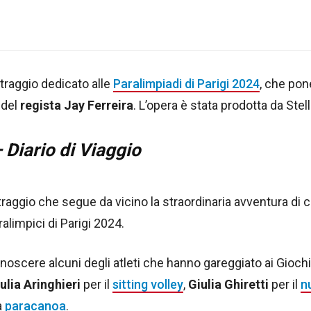
raggio dedicato alle
Paralimpiadi di Parigi 2024
, che pon
 del
regista Jay Ferreira
. L’opera è stata prodotta da Stel
 Diario di Viaggio
aggio che segue da vicino la straordinaria avventura di cin
limpici di Parigi 2024.
scere alcuni degli atleti che hanno gareggiato ai Giochi, 
ulia Aringhieri
per il
sitting volley
,
Giulia Ghiretti
per il
n
a
paracanoa
.