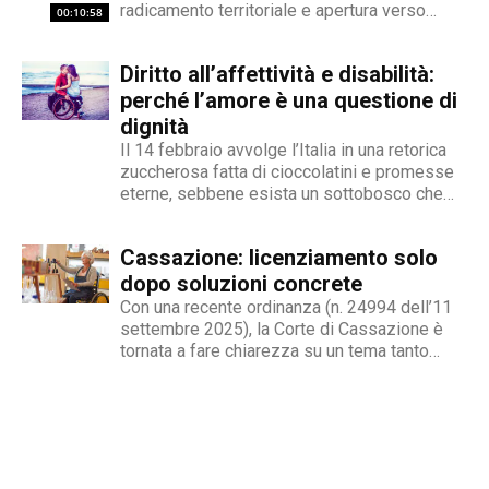
contraddistingue per la dedizione al fact
radicamento territoriale e apertura verso
00:10:58
checking in campo giornalistico e come capo
l'innovazione. Marco Giunio De Sanctis, alla
redattore del nostro magazine online.
guida del Comitato Italiano Paralimpico (CIP),
Diritto all’affettività e disabilità:
ha delineato una strategia che punta a
trasformare il movimento da ente di
perché l’amore è una questione di
gestione...
dignità
Il 14 febbraio avvolge l’Italia in una retorica
zuccherosa fatta di cioccolatini e promesse
eterne, sebbene esista un sottobosco che
condanna milioni di individui all’interno di uno
stigma sociale secondo cui l’amore non è né
Cassazione: licenziamento solo
un’opzione commerciale né un dato di di fatto,
ma...
dopo soluzioni concrete
Con una recente ordinanza (n. 24994 dell’11
settembre 2025), la Corte di Cassazione è
tornata a fare chiarezza su un tema tanto
delicato quanto attuale: la legittimità del
licenziamento nei confronti di un dipendente
che, a causa di una sopraggiunta disabilità,
non è più...