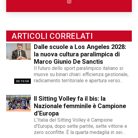
esperienza nel mondo associazionistico italiano
e internazionale, Angelo Andrea Vegliante ha
potuto allargare le proprie competenze,
ottenendo capacità eclettiche che gli
permettono di spaziare tra giornalismo,
ARTICOLI CORRELATI
videogiornalismo e speakeraggio radiofonico. La
Dalle scuole a Los Angeles 2028:
sua impronta stilistica è da sempre al servizio
la nuova cultura paralimpica di
dei temi sociali: si fa portavoce delle fasce più
Marco Giunio De Sanctis
deboli della società, spinto dall'irrefrenabile
Il futuro dello sport paralimpico italiano si
curiosità. L’immancabile sete di verità lo
muove su binari chiari: efficienza gestionale,
contraddistingue per la dedizione al fact
radicamento territoriale e apertura verso
00:10:58
checking in campo giornalistico e come capo
l'innovazione. Marco Giunio De Sanctis, alla
redattore del nostro magazine online.
guida del Comitato Italiano Paralimpico (CIP),
Il Sitting Volley fa il bis: la
ha delineato una strategia che punta a
trasformare il movimento da ente di
Nazionale femminile è Campione
gestione...
d’Europa
L'Italia del Sitting Volley è Campione
d'Europa, dopo sette partite, sette vittorie e
zero sconfitte. È la quarta medaglia in sei