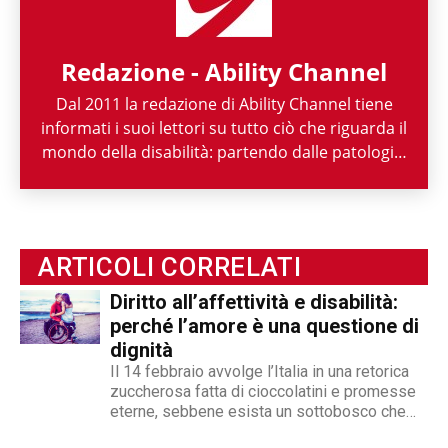
Redazione - Ability Channel
Dal 2011 la redazione di Ability Channel tiene
informati i suoi lettori su tutto ciò che riguarda il
mondo della disabilità: partendo dalle patologie,
passando per le attività di enti ed associazioni,
fino ad arrivare a raccontarne la spettacolarità
sportiva paralimpica. Ability Channel è
l'approccio positivo alla disabilità, una risorsa
ARTICOLI CORRELATI
fondamentale della nostra società.
Diritto all’affettività e disabilità:
perché l’amore è una questione di
dignità
Il 14 febbraio avvolge l’Italia in una retorica
zuccherosa fatta di cioccolatini e promesse
eterne, sebbene esista un sottobosco che
condanna milioni di individui all’interno di uno