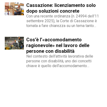
stigma sociale secondo cui l’amore non è né
Cassazione: licenziamento solo
un’opzione commerciale né un dato di di fatto,
ma...
dopo soluzioni concrete
Con una recente ordinanza (n. 24994 dell’11
settembre 2025), la Corte di Cassazione è
tornata a fare chiarezza su un tema tanto
delicato quanto attuale: la legittimità del
licenziamento nei confronti di un dipendente
Cos’è l’«accomodamento
che, a causa di una sopraggiunta disabilità,
non è più...
ragionevole» nel lavoro delle
persone con disabilità
Nel contesto dell’attività lavorativa delle
persone con disabilità, uno dei concetti
chiave è quello dell’accomodamento
ragionevole. Per AbilityChannel e per
chiunque si occupi di lavoro, diritti umani e
accessibilità, è importante capire che cosa si
intende, quando deve essere applicato e
quali sono le...