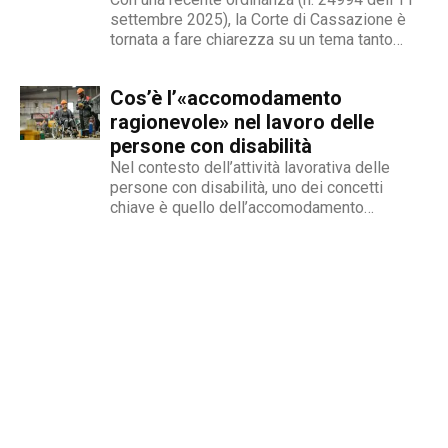
settembre 2025), la Corte di Cassazione è
tornata a fare chiarezza su un tema tanto
delicato quanto attuale: la legittimità del
licenziamento nei confronti di un dipendente
Cos’è l’«accomodamento
che, a causa di una sopraggiunta disabilità,
non è più...
ragionevole» nel lavoro delle
persone con disabilità
Nel contesto dell’attività lavorativa delle
persone con disabilità, uno dei concetti
chiave è quello dell’accomodamento
ragionevole. Per AbilityChannel e per
chiunque si occupi di lavoro, diritti umani e
accessibilità, è importante capire che cosa si
intende, quando deve essere applicato e
quali sono le...