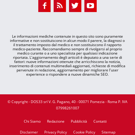
Le informazioni mediche contenute in questo sito sono puramente
informative e non sostituiscono in alcun modo il parere, la diagnosi o
il trattamento imposto dal medico e non sostituiscono il rapporto
medico-paziente. Raccomandiamo sempre di rivolgersi al proprio
medico curante o a uno specialista per qualsiasi indicazione
riportata. L'aggiornamento degli articoli è deputato a una serie di
fattori: nuove informazioni ottenute che arricchiscono la notizia,
inserimento di contenuti multimediali aggiornati, richieste di modifica
pervenute in redazione, aggiornamento per migliorare l'user
experience o rispondere a nuove dinamiche SEO.
© Copyright - DOS33 srl V. G. Pagano, 40 - 00071 Pomezia - Roma P. IVA
07998261007
Chi Siamo
Redazione
Pubblicità
Contatti
Disclaimer
Privacy Policy
Cookie Policy
Sitemap