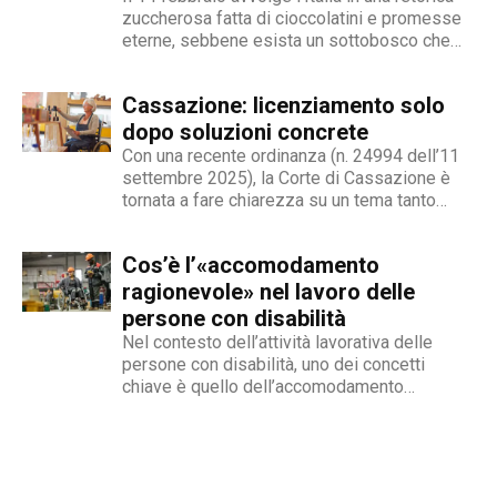
zuccherosa fatta di cioccolatini e promesse
eterne, sebbene esista un sottobosco che
condanna milioni di individui all’interno di uno
stigma sociale secondo cui l’amore non è né
Cassazione: licenziamento solo
un’opzione commerciale né un dato di di fatto,
ma...
dopo soluzioni concrete
Con una recente ordinanza (n. 24994 dell’11
settembre 2025), la Corte di Cassazione è
tornata a fare chiarezza su un tema tanto
delicato quanto attuale: la legittimità del
licenziamento nei confronti di un dipendente
Cos’è l’«accomodamento
che, a causa di una sopraggiunta disabilità,
non è più...
ragionevole» nel lavoro delle
persone con disabilità
Nel contesto dell’attività lavorativa delle
persone con disabilità, uno dei concetti
chiave è quello dell’accomodamento
ragionevole. Per AbilityChannel e per
chiunque si occupi di lavoro, diritti umani e
accessibilità, è importante capire che cosa si
intende, quando deve essere applicato e