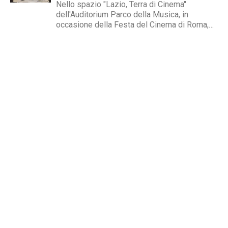
Nello spazio "Lazio, Terra di Cinema"
dell'Auditorium Parco della Musica, in
occasione della Festa del Cinema di Roma,
domenica 22 ottobre è stato presentato il
programma del Festival Uno Sguardo Raro -
RDIFF.Il festival, giunto alla sua VIII edizione,
propone opere cinematografiche che
raccontano...