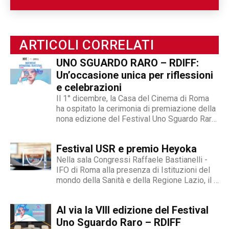
ARTICOLI CORRELATI
UNO SGUARDO RARO – RDIFF:
Un’occasione unica per riflessioni
e celebrazioni
Il 1° dicembre, la Casa del Cinema di Roma
ha ospitato la cerimonia di premiazione della
nona edizione del Festival Uno Sguardo Raro
- RDIFF, un evento cinematografico unico al
mondo dedicato alle malattie rare, alla
Festival USR e premio Heyoka
diversità, alla fragilità, all’integrazione e del
quale siamo...
Nella sala Congressi Raffaele Bastianelli -
IFO di Roma alla presenza di Istituzioni del
mondo della Sanità e della Regione Lazio, il 9
novembre si è entrati nel vivo del Festival
Internazionale Uno Sguardo Raro, il primo
Al via la VIII edizione del Festival
festival cinematografico dedicato al tema
delle malattie...
Uno Sguardo Raro – RDIFF