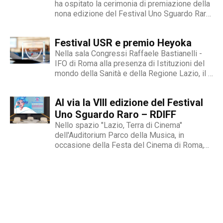
ha ospitato la cerimonia di premiazione della
nona edizione del Festival Uno Sguardo Raro
- RDIFF, un evento cinematografico unico al
mondo dedicato alle malattie rare, alla
Festival USR e premio Heyoka
diversità, alla fragilità, all’integrazione e del
quale siamo...
Nella sala Congressi Raffaele Bastianelli -
IFO di Roma alla presenza di Istituzioni del
mondo della Sanità e della Regione Lazio, il 9
novembre si è entrati nel vivo del Festival
Internazionale Uno Sguardo Raro, il primo
Al via la VIII edizione del Festival
festival cinematografico dedicato al tema
delle malattie...
Uno Sguardo Raro – RDIFF
Nello spazio "Lazio, Terra di Cinema"
dell'Auditorium Parco della Musica, in
occasione della Festa del Cinema di Roma,
domenica 22 ottobre è stato presentato il
programma del Festival Uno Sguardo Raro -
RDIFF.Il festival, giunto alla sua VIII edizione,
propone opere cinematografiche che
raccontano...