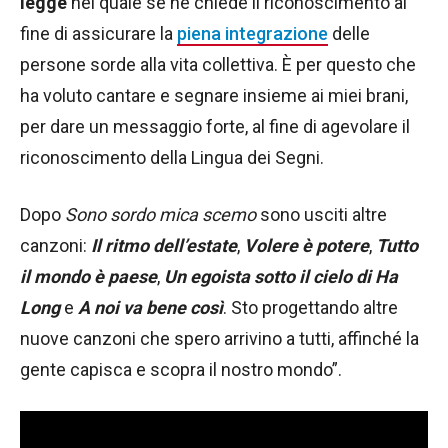
legge
nel quale se ne chiede il riconoscimento al
fine di assicurare la
piena integrazione
delle
persone sorde alla vita collettiva. È per questo che
ha voluto cantare e segnare insieme ai miei brani,
per dare un messaggio forte, al fine di agevolare il
riconoscimento della Lingua dei Segni.
Dopo
Sono sordo mica scemo
sono usciti altre
canzoni:
Il ritmo dell’estate
,
Volere è potere
,
Tutto
il mondo è paese
,
Un egoista sotto il cielo di Ha
Long
e
A noi va bene così
. Sto progettando altre
nuove canzoni che spero arrivino a tutti, affinché la
gente capisca e scopra il nostro mondo”.