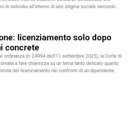
i di individui all’interno di uno stigma sociale secondo
 è né un’opzione commerciale né un dato di di fatto, ma...
one: licenziamento solo dopo
ni concrete
e ordinanza (n. 24994 dell’11 settembre 2025), la Corte di
ornata a fare chiarezza su un tema tanto delicato quanto
ittimità del licenziamento nei confronti di un dipendente
 una sopraggiunta disabilità, non è più...