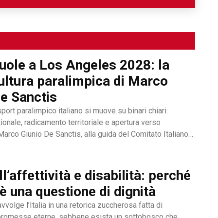
ttiche che gli permettono di spaziare tra
nalismo e speakeraggio radiofonico. La sua
 sempre al servizio dei temi sociali: si fa
ù deboli della società, spinto
cuole a Los Angeles 2028: la
sità. L’immancabile sete di verità lo
 dedizione al fact checking in campo
ultura paralimpica di Marco
apo redattore del nostro magazine online.
De Sanctis
 sport paralimpico italiano si muove su binari chiari:
ionale, radicamento territoriale e apertura verso
Marco Giunio De Sanctis, alla guida del Comitato Italiano
P), ha delineato una strategia che punta a trasformare il
nte di gestione...
ll’affettività e disabilità: perché
è una questione di dignità
avvolge l’Italia in una retorica zuccherosa fatta di
 promesse eterne, sebbene esista un sottobosco che