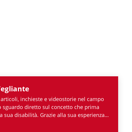
egliante
 articoli, inchieste e videostorie nel campo
no sguardo diretto sul concetto che prima
a sua disabilità. Grazie alla sua esperienza
tico italiano e internazionale, Angelo
tuto allargare le proprie competenze,