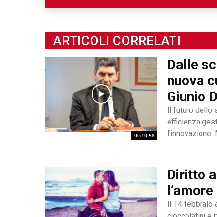
ottenendo capacità ecle
giornalismo, videogior
impronta stilistica è da
ARTICOLI CORRELATI
portavoce delle fasce pi
Dalle s
dall'irrefrenabile curio
contraddistingue per la
nuova c
giornalistico e come c
Giunio 
Il futuro dello
efficienza gest
l'innovazione. 
00:10:58
Paralimpico (CI
movimento da e
Diritto a
l’amore 
Il 14 febbraio 
cioccolatini e