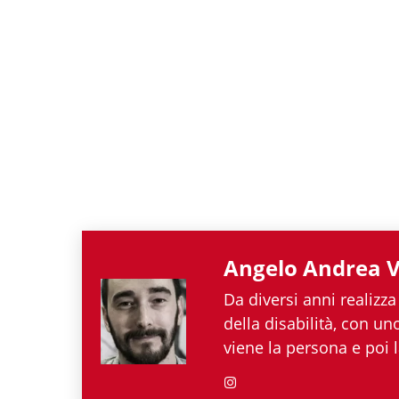
Angelo Andrea V
Da diversi anni realizza
della disabilità, con u
viene la persona e poi l
nel mondo associazionis
Andrea Vegliante ha po