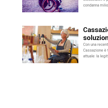
condanna milion
cui l’amore non
Cassazi
soluzio
Con una recent
Cassazione è t
attuale: la leg
che, a causa di