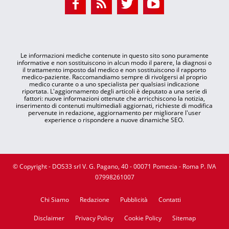
Le informazioni mediche contenute in questo sito sono puramente
informative e non sostituiscono in alcun modo il parere, la diagnosi o
il trattamento imposto dal medico e non sostituiscono il rapporto
medico-paziente. Raccomandiamo sempre di rivolgersi al proprio
medico curante o a uno specialista per qualsiasi indicazione
riportata. L'aggiornamento degli articoli è deputato a una serie di
fattori: nuove informazioni ottenute che arricchiscono la notizia,
inserimento di contenuti multimediali aggiornati, richieste di modifica
pervenute in redazione, aggiornamento per migliorare l'user
experience o rispondere a nuove dinamiche SEO.
© Copyright - DOS33 srl V. G. Pagano, 40 - 00071 Pomezia - Roma P. IVA
07998261007
Chi Siamo
Redazione
Pubblicità
Contatti
Disclaimer
Privacy Policy
Cookie Policy
Sitemap