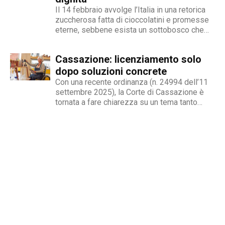
Il 14 febbraio avvolge l’Italia in una retorica
zuccherosa fatta di cioccolatini e promesse
eterne, sebbene esista un sottobosco che
condanna milioni di individui all’interno di uno
stigma sociale secondo cui l’amore non è né
Cassazione: licenziamento solo
un’opzione commerciale né un dato di di fatto,
ma...
dopo soluzioni concrete
Con una recente ordinanza (n. 24994 dell’11
settembre 2025), la Corte di Cassazione è
tornata a fare chiarezza su un tema tanto
delicato quanto attuale: la legittimità del
licenziamento nei confronti di un dipendente
che, a causa di una sopraggiunta disabilità,
non è più...