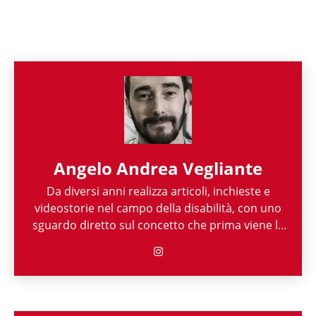
Angelo Andrea Vegliante
Da diversi anni realizza articoli, inchieste e
videostorie nel campo della disabilità, con uno
sguardo diretto sul concetto che prima viene la
persona e poi la sua disabilità. Grazie alla sua
esperienza nel mondo associazionistico italiano
e internazionale, Angelo Andrea Vegliante ha
potuto allargare le proprie competenze,
ottenendo capacità eclettiche che gli