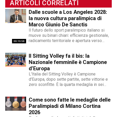
ARTICOLI CORRELATI
permettono di spaziare tra giornalismo,
videogiornalismo e speakeraggio radiofonico. La
Dalle scuole a Los Angeles 2028:
sua impronta stilistica è da sempre al servizio
la nuova cultura paralimpica di
dei temi sociali: si fa portavoce delle fasce più
Marco Giunio De Sanctis
deboli della società, spinto dall'irrefrenabile
Il futuro dello sport paralimpico italiano si
curiosità. L’immancabile sete di verità lo
muove su binari chiari: efficienza gestionale,
radicamento territoriale e apertura verso
contraddistingue per la dedizione al fact
00:10:58
l'innovazione. Marco Giunio De Sanctis, alla
checking in campo giornalistico e come capo
guida del Comitato Italiano Paralimpico (CIP),
redattore del nostro magazine online.
Il Sitting Volley fa il bis: la
ha delineato una strategia che punta a
trasformare il movimento da ente di
Nazionale femminile è Campione
gestione...
d’Europa
L'Italia del Sitting Volley è Campione
d'Europa, dopo sette partite, sette vittorie e
zero sconfitte. È la quarta medaglia in sei
anni
Come sono fatte le medaglie delle
Paralimpiadi di Milano Cortina
2026