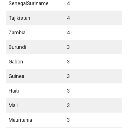
SenegalSuriname
4
Tajikistan
4
Zambia
4
Burundi
3
Gabon
3
Guinea
3
Haiti
3
Mali
3
Mauritania
3