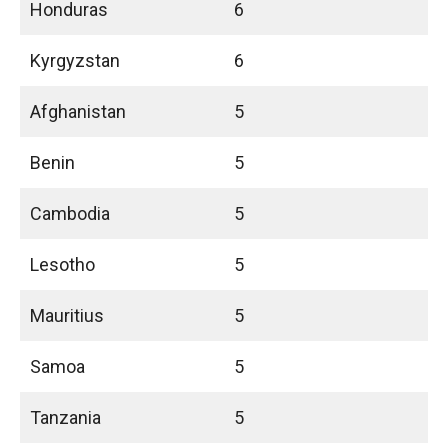
Honduras
6
Kyrgyzstan
6
Afghanistan
5
Benin
5
Cambodia
5
Lesotho
5
Mauritius
5
Samoa
5
Tanzania
5