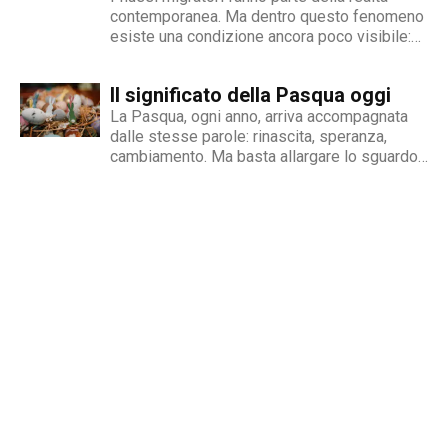
contemporanea. Ma dentro questo fenomeno
esiste una condizione ancora poco visibile:
quella delle persone migranti con disabilità,
esposte a una doppia fragilità che spesso si
Il significato della Pasqua oggi
traduce in discriminazione intersezionale.
Perché il fenomeno esiste Le cause sono
La Pasqua, ogni anno, arriva accompagnata
diverse e spesso...
dalle stesse parole: rinascita, speranza,
cambiamento. Ma basta allargare lo sguardo
oltre le nostre abitudini per capire quanto
queste parole rischino di perdere significato.
Mentre si celebrano riti e tradizioni, nel
mondo si continua a scappare dalle guerre,...