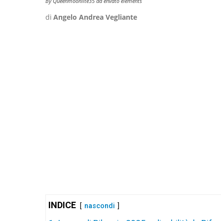
By Queenmoonlite35 da envato elements
di
Angelo Andrea Vegliante
INDICE
nascondi