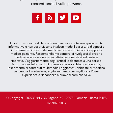
concentrandoci sulle persone.
Le informazioni mediche contenute in questo sito sono puramente
informative e non sostituiscono in alcun modo il parere, la diagnosi o
il trattamento imposto dal medico e non sostituiscono il rapporto
medico-paziente. Raccomandiamo sempre di rivolgersi al proprio
medico curante o a uno specialista per qualsiasi indicazione
riportata. L'aggiornamento degli articoli è deputato a una serie di
fattori: nuove informazioni ottenute che arricchiscono la notizia,
inserimento di contenuti multimediali aggiornati, richieste di modifica
pervenute in redazione, aggiornamento per migliorare l'user
experience o rispondere a nuove dinamiche SEO.
© Copyright - DOS33 srl V. G. Pagano, 40 - 00071 Pomezia - Roma P. IVA
07998261007