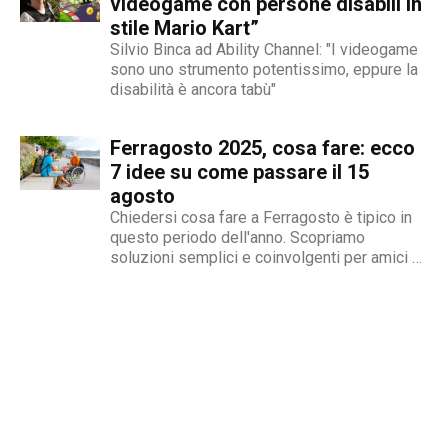
all’handbike: cosa è successo Il 15
videogame con persone disabili in
settembre 2001,...
stile Mario Kart”
Silvio Binca ad Ability Channel: "I videogame
sono uno strumento potentissimo, eppure la
disabilità è ancora tabù"
Ferragosto 2025, cosa fare: ecco
7 idee su come passare il 15
agosto
Chiedersi cosa fare a Ferragosto è tipico in
questo periodo dell'anno. Scopriamo
soluzioni semplici e coinvolgenti per amici e
famiglia