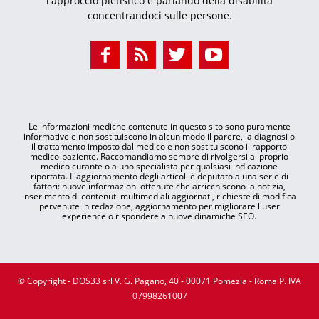
l'approccio pietistico e parlando della disabilità
concentrandoci sulle persone.
Le informazioni mediche contenute in questo sito sono puramente
informative e non sostituiscono in alcun modo il parere, la diagnosi o
il trattamento imposto dal medico e non sostituiscono il rapporto
medico-paziente. Raccomandiamo sempre di rivolgersi al proprio
medico curante o a uno specialista per qualsiasi indicazione
riportata. L'aggiornamento degli articoli è deputato a una serie di
fattori: nuove informazioni ottenute che arricchiscono la notizia,
inserimento di contenuti multimediali aggiornati, richieste di modifica
pervenute in redazione, aggiornamento per migliorare l'user
experience o rispondere a nuove dinamiche SEO.
© Copyright - DOS33 srl V. G. Pagano, 40 - 00071 Pomezia - Roma P. IVA
07998261007