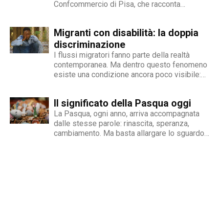
Confcommercio di Pisa, che racconta
curiosità. L’immancabile sete di verità lo
perfettamente dove nasce e dove si arena la
contraddistingue per la dedizione al fact
gestione dell'inserimento lavorativo delle
checking in campo giornalistico e come capo
Migranti con disabilità: la doppia
persone con disabilità in Italia. Una madre e
redattore del nostro magazine online.
un padre hanno deciso...
discriminazione
I flussi migratori fanno parte della realtà
contemporanea. Ma dentro questo fenomeno
esiste una condizione ancora poco visibile:
quella delle persone migranti con disabilità,
esposte a una doppia fragilità che spesso si
Il significato della Pasqua oggi
traduce in discriminazione intersezionale.
Perché il fenomeno esiste Le cause sono
La Pasqua, ogni anno, arriva accompagnata
diverse e spesso...
dalle stesse parole: rinascita, speranza,
cambiamento. Ma basta allargare lo sguardo
oltre le nostre abitudini per capire quanto
queste parole rischino di perdere significato.
Mentre si celebrano riti e tradizioni, nel
mondo si continua a scappare dalle guerre,...