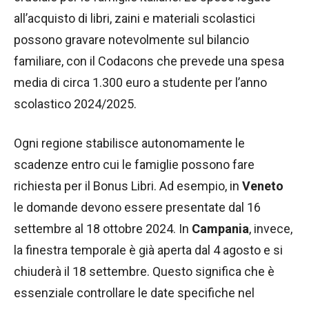
all’acquisto di libri, zaini e materiali scolastici
possono gravare notevolmente sul bilancio
familiare, con il Codacons che prevede una spesa
media di circa 1.300 euro a studente per l’anno
scolastico 2024/2025.
Ogni regione stabilisce autonomamente le
scadenze entro cui le famiglie possono fare
richiesta per il Bonus Libri. Ad esempio, in
Veneto
le domande devono essere presentate dal 16
settembre al 18 ottobre 2024. In
Campania
, invece,
la finestra temporale è già aperta dal 4 agosto e si
chiuderà il 18 settembre. Questo significa che è
essenziale controllare le date specifiche nel