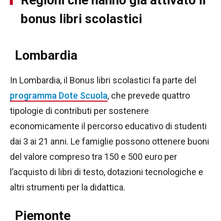
Regioni che hanno già attivato il
bonus libri scolastici
Lombardia
In Lombardia, il Bonus libri scolastici fa parte del
programma Dote Scuola
, che prevede quattro
tipologie di contributi per sostenere
economicamente il percorso educativo di studenti
dai 3 ai 21 anni. Le famiglie possono ottenere buoni
del valore compreso tra 150 e 500 euro per
l’acquisto di libri di testo, dotazioni tecnologiche e
altri strumenti per la didattica.
Piemonte