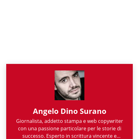
Angelo Dino Surano
Giornalista, addetto stampa e web copywriter
con una passione particolare per le storie di
successo. Esperto in scrittura vincente e