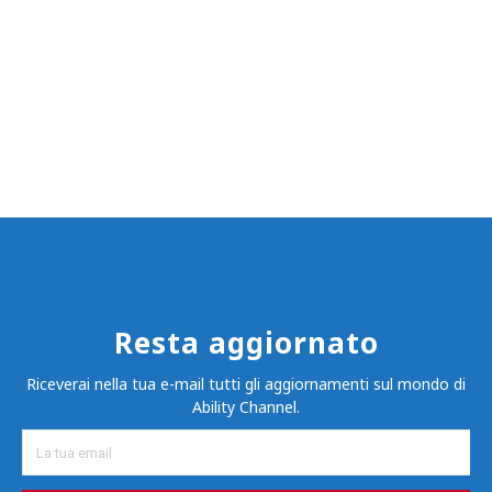
Resta aggiornato
Riceverai nella tua e-mail tutti gli aggiornamenti sul mondo di
Ability Channel.