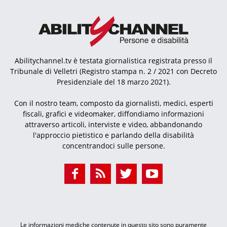
Abilitychannel.tv è testata giornalistica registrata presso il
Tribunale di Velletri (Registro stampa n. 2 / 2021 con Decreto
Presidenziale del 18 marzo 2021).
Con il nostro team, composto da giornalisti, medici, esperti
fiscali, grafici e videomaker, diffondiamo informazioni
attraverso articoli, interviste e video, abbandonando
l'approccio pietistico e parlando della disabilità
concentrandoci sulle persone.
Le informazioni mediche contenute in questo sito sono puramente