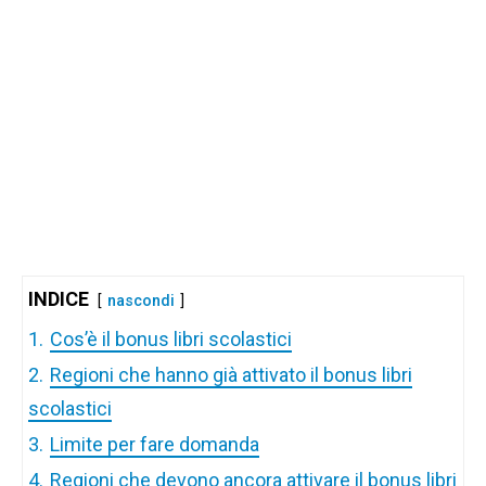
INDICE
nascondi
1.
Cos’è il bonus libri scolastici
2.
Regioni che hanno già attivato il bonus libri
scolastici
3.
Limite per fare domanda
4.
Regioni che devono ancora attivare il bonus libri