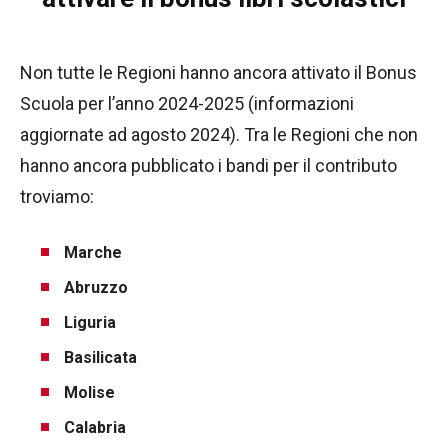
Non tutte le Regioni hanno ancora attivato il Bonus
Scuola per l’anno 2024-2025 (informazioni
aggiornate ad agosto 2024). Tra le Regioni che non
hanno ancora pubblicato i bandi per il contributo
troviamo:
Marche
Abruzzo
Liguria
Basilicata
Molise
Calabria