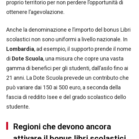
proprio territorio per non perdere l’opportunità di
ottenere l’agevolazione.
Anche la denominazione e l’importo del bonus Libri
scolastici non sono uniformi a livello nazionale. In
Lombardia
, ad esempio, il supporto prende il nome
di
Dote Scuola
, una misura che copre una vasta
gamma di benefici per gli studenti, dall’asilo fino ai
21 anni. La Dote Scuola prevede un contributo che
può variare dai 150 ai 500 euro, a seconda della
fascia di reddito Isee e del grado scolastico dello
studente.
Regioni che devono ancora
attivare il bonus libri scolastici