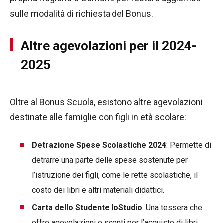
sulle modalità di richiesta del Bonus.
Altre agevolazioni per il 2024-
2025
Oltre al Bonus Scuola, esistono altre agevolazioni
destinate alle famiglie con figli in età scolare:
Detrazione Spese Scolastiche 2024
: Permette di
detrarre una parte delle spese sostenute per
l’istruzione dei figli, come le rette scolastiche, il
costo dei libri e altri materiali didattici.
Carta dello Studente IoStudio
: Una tessera che
offre agevolazioni e sconti per l’acquisto di libri,