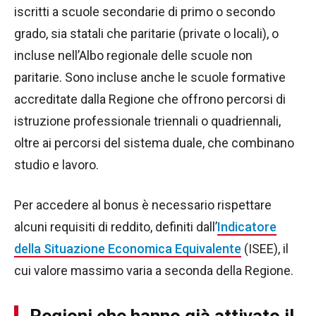
iscritti a scuole secondarie di primo o secondo
grado, sia statali che paritarie (private o locali), o
incluse nell’Albo regionale delle scuole non
paritarie. Sono incluse anche le scuole formative
accreditate dalla Regione che offrono percorsi di
istruzione professionale triennali o quadriennali,
oltre ai percorsi del sistema duale, che combinano
studio e lavoro.
Per accedere al bonus è necessario rispettare
alcuni requisiti di reddito, definiti dall’
Indicatore
della Situazione Economica Equivalente
(ISEE), il
cui valore massimo varia a seconda della Regione.