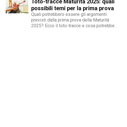
Toto-tracce Maturità 2025: quali
possibili temi per la prima prova
Quali potrebbero essere gli argomenti
previsti dalla prima prova della Maturità
2025? Ecco il toto-tracce e cosa potrebbe
uscire