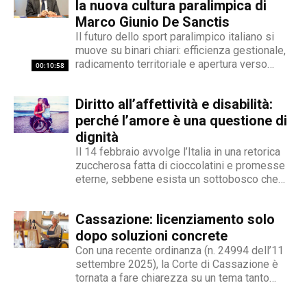
sua impronta stilistica è da sempre al servizio
la nuova cultura paralimpica di
dei temi sociali: si fa portavoce delle fasce più
Marco Giunio De Sanctis
deboli della società, spinto dall'irrefrenabile
Il futuro dello sport paralimpico italiano si
curiosità. L’immancabile sete di verità lo
muove su binari chiari: efficienza gestionale,
radicamento territoriale e apertura verso
contraddistingue per la dedizione al fact
00:10:58
l'innovazione. Marco Giunio De Sanctis, alla
checking in campo giornalistico e come capo
guida del Comitato Italiano Paralimpico (CIP),
redattore del nostro magazine online.
Diritto all’affettività e disabilità:
ha delineato una strategia che punta a
trasformare il movimento da ente di
perché l’amore è una questione di
gestione...
dignità
Il 14 febbraio avvolge l’Italia in una retorica
zuccherosa fatta di cioccolatini e promesse
eterne, sebbene esista un sottobosco che
condanna milioni di individui all’interno di uno
stigma sociale secondo cui l’amore non è né
Cassazione: licenziamento solo
un’opzione commerciale né un dato di di fatto,
ma...
dopo soluzioni concrete
Con una recente ordinanza (n. 24994 dell’11
settembre 2025), la Corte di Cassazione è
tornata a fare chiarezza su un tema tanto
delicato quanto attuale: la legittimità del
licenziamento nei confronti di un dipendente