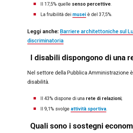
Il 17,5% quelle
senso percettive
.
La fruibilità dei
musei
è del 37,5%.
Leggi anche:
Barriere architettoniche sul
discriminatoria
I disabili dispongono di una r
Nel settore della Pubblica Amministrazione è 
disabilità.
Il 43% dispone di una
rete di relazioni
;
Il 9,1% svolge
attività sportiva
.
Quali sono i sostegni economi