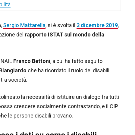
ilità
a,
Sergio Mattarella
, si è svolta il
3 dicembre 2019
,
tazione del
rapporto ISTAT sul mondo della
 INAIL
Franco Bettoni
, a cui ha fatto seguito
 Blangiardo
che ha ricordato il ruolo dei disabili
tra società.
lineato la necessità di istituire un dialogo fra tutti
ese possa crescere socialmente contrastando, e il CIP
 che le persone disabili provano.
cco i dati su come i disabili