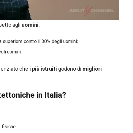
petto agli
uomini
:
a superiore contro il 30% degli uomini;
egli uomini.
idenziato che
i più istruiti
godono di
migliori
ettoniche in Italia?
 fisiche.