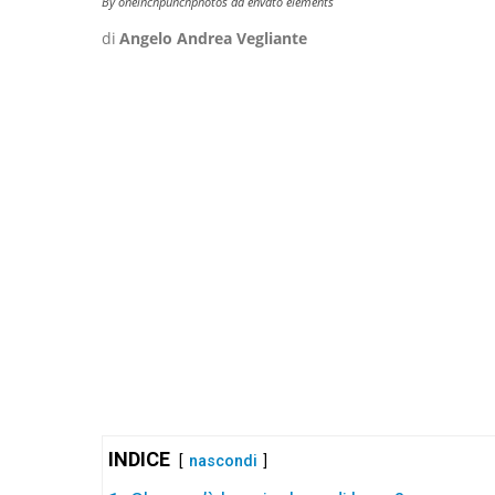
By oneinchpunchphotos da envato elements
di
Angelo Andrea Vegliante
INDICE
nascondi