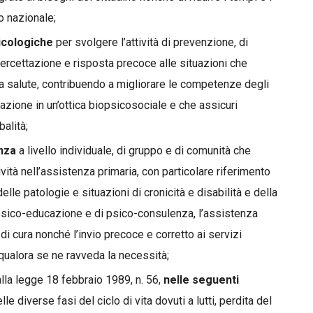
io nazionale;
sicologiche
per svolgere l’attività di prevenzione, di
tercettazione e risposta precoce alle situazioni che
 salute, contribuendo a migliorare le competenze degli
razione in un’ottica biopsicosociale e che assicuri
balità;
enza
a livello individuale, di gruppo e di comunità che
vità nell’assistenza primaria, con particolare riferimento
delle patologie e situazioni di cronicità e disabilità e della
di psico-educazione e di psico-consulenza, l’assistenza
 di cura nonché l’invio precoce e corretto ai servizi
, qualora se ne ravveda la necessità;
 alla legge 18 febbraio 1989, n. 56,
nelle seguenti
le diverse fasi del ciclo di vita dovuti a lutti, perdita del