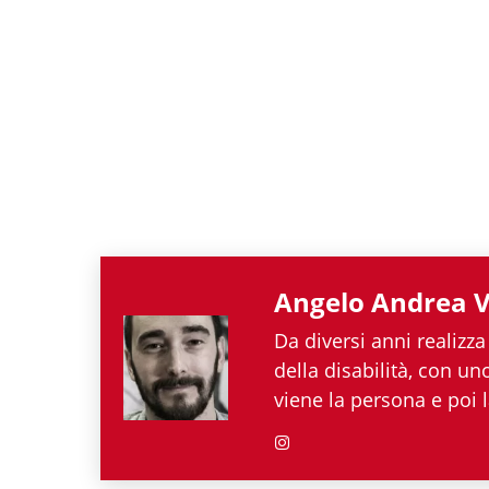
Angelo Andrea V
Da diversi anni realizza
della disabilità, con u
viene la persona e poi l
nel mondo associazionis
Andrea Vegliante ha po
ottenendo capacità ecle