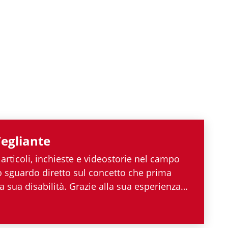
egliante
 articoli, inchieste e videostorie nel campo
no sguardo diretto sul concetto che prima
a sua disabilità. Grazie alla sua esperienza
tico italiano e internazionale, Angelo
tuto allargare le proprie competenze,
ttiche che gli permettono di spaziare tra