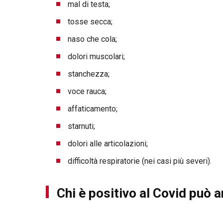
mal di testa;
tosse secca;
naso che cola;
dolori muscolari;
stanchezza;
voce rauca;
affaticamento;
starnuti;
dolori alle articolazioni;
difficoltà respiratorie (nei casi più severi).
Chi è positivo al Covid può 