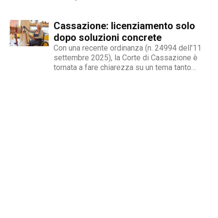
condanna milioni di individui all’interno di uno
stigma sociale secondo cui l’amore non è né
Cassazione: licenziamento solo
un’opzione commerciale né un dato di di fatto,
ma...
dopo soluzioni concrete
Con una recente ordinanza (n. 24994 dell’11
settembre 2025), la Corte di Cassazione è
tornata a fare chiarezza su un tema tanto
delicato quanto attuale: la legittimità del
licenziamento nei confronti di un dipendente
che, a causa di una sopraggiunta disabilità,
non è più...