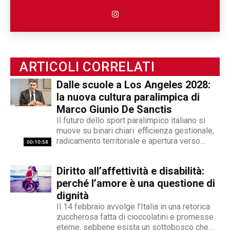
persona e poi la sua disabilità. Grazie alla sua
esperienza nel mondo associazionistico italiano
e internazionale, Angelo Andrea Vegliante ha
potuto allargare le proprie competenze,
ottenendo capacità eclettiche che gli
ARTICOLI CORRELATI
permettono di spaziare tra giornalismo,
videogiornalismo e speakeraggio radiofonico. La
Dalle scuole a Los Angeles 2028:
sua impronta stilistica è da sempre al servizio
la nuova cultura paralimpica di
dei temi sociali: si fa portavoce delle fasce più
Marco Giunio De Sanctis
deboli della società, spinto dall'irrefrenabile
Il futuro dello sport paralimpico italiano si
curiosità. L’immancabile sete di verità lo
muove su binari chiari: efficienza gestionale,
radicamento territoriale e apertura verso
contraddistingue per la dedizione al fact
00:10:58
l'innovazione. Marco Giunio De Sanctis, alla
checking in campo giornalistico e come capo
guida del Comitato Italiano Paralimpico (CIP),
redattore del nostro magazine online.
Diritto all’affettività e disabilità:
ha delineato una strategia che punta a
trasformare il movimento da ente di
perché l’amore è una questione di
gestione...
dignità
Il 14 febbraio avvolge l’Italia in una retorica
zuccherosa fatta di cioccolatini e promesse
eterne, sebbene esista un sottobosco che