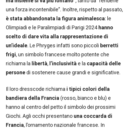
ma insieme si va più lontano
“, tanto da “renderle
una forza incontenibile”. Inoltre, rispetto al passato,
è stata abbandonata la figura animalesca
: le
Olimpiadi e le Paralimpiadi di Parigi 2024
hanno
scelto di dare vita alla rappresentazione di
un’ideale
. Le Phryges infatti sono piccoli
berretti
frigi
, un simbolo francese molto potente che
richiama la
libertà
,
l’inclusività
e la
capacità delle
persone
di sostenere cause grandi e significative.
Il loro dresscode richiama
i tipici colori della
bandiera della Francia
(rosso, bianco e blu) e
hanno al centro del petto il simbolo dei prossimi
Giochi. Agli occhi presentano
una coccarda di
Francia
, l’ornamento nazionale francese. In