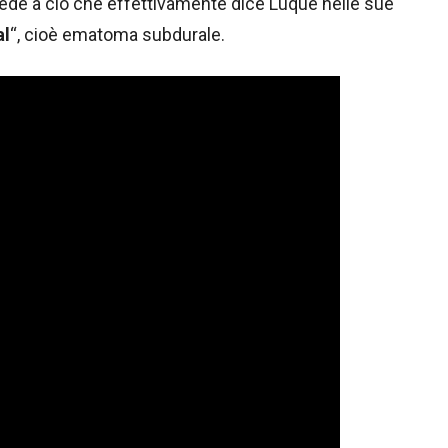
fede a ciò che effettivamente dice Luque nelle sue
al
“, cioè ematoma subdurale.