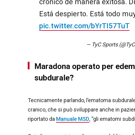
crónico de manera exitosa. Di
Está despierto. Está todo muy
pic.twitter.com/bYrTI57TuT
— TyC Sports (@TyC
Maradona operato per edem
subdurale?
Tecnicamente parlando, l’ematoma subdurale 
cranico, che si può sviluppare anche in paz
riportato da
Manuale MSD
, “gli ematomi sub