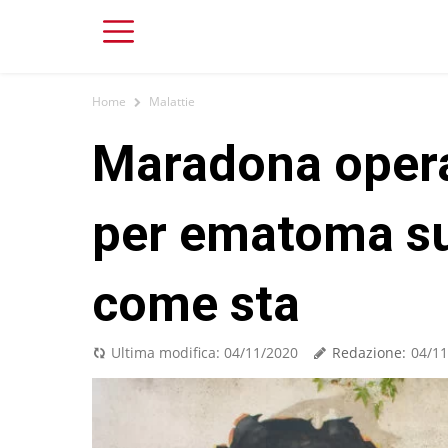
Home
Malattie
Maradona oper
per ematoma su
come sta
Redazione:
Ultima modifica:
04/11/2020
04/11