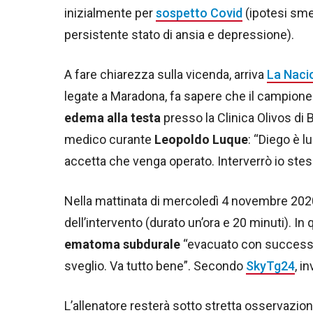
inizialmente per
sospetto Covid
(ipotesi sme
persistente stato di ansia e depressione).
A fare chiarezza sulla vicenda, arriva
La Naci
legate a Maradona, fa sapere che il campione
edema alla testa
presso la Clinica Olivos di 
medico curante
Leopoldo Luque
: “Diego è l
accetta che venga operato. Interverrò io stes
Nella mattinata di mercoledì 4 novembre 2020 (
dell’intervento (durato un’ora e 20 minuti). I
ematoma subdurale
“evacuato con successo.
sveglio. Va tutto bene”. Secondo
SkyTg24
, i
L’allenatore resterà sotto stretta osservazione